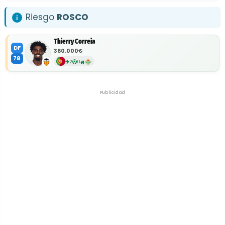
Riesgo
ROSCO
Thierry Correia
DF
360.000€
78
2
0
Publicidad