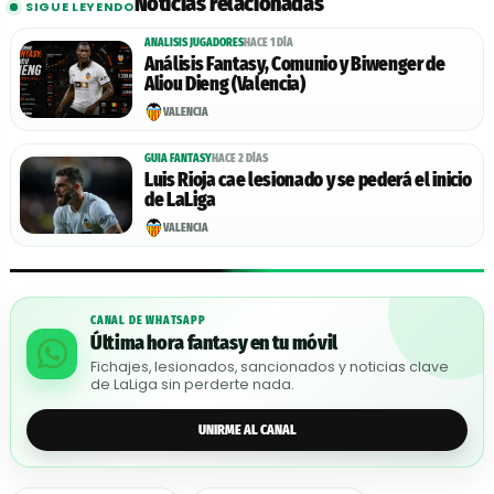
Noticias relacionadas
SIGUE LEYENDO
ANALISIS JUGADORES
HACE 1 DÍA
Análisis Fantasy, Comunio y Biwenger de
Aliou Dieng (Valencia)
VALENCIA
GUIA FANTASY
HACE 2 DÍAS
Luis Rioja cae lesionado y se pederá el inicio
de LaLiga
VALENCIA
CANAL DE WHATSAPP
Última hora fantasy en tu móvil
Fichajes, lesionados, sancionados y noticias clave
de LaLiga sin perderte nada.
UNIRME AL CANAL