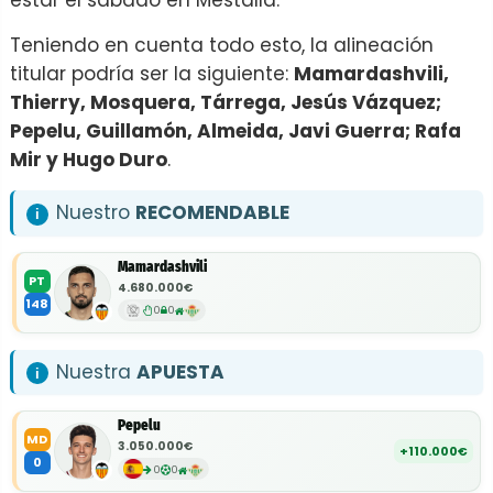
estar el sábado en Mestalla.
Teniendo en cuenta todo esto, la alineación
titular podría ser la siguiente:
Mamardashvili,
Thierry, Mosquera, Tárrega, Jesús Vázquez;
Pepelu, Guillamón, Almeida, Javi Guerra; Rafa
Mir y Hugo Duro
.
Nuestro
RECOMENDABLE
Mamardashvili
PT
4.680.000€
148
0
0
Nuestra
APUESTA
Pepelu
MD
3.050.000€
+110.000€
0
0
0