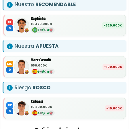
Nuestro
RECOMENDABLE
Raphinha
DL
16.470.000€
+320.000€
0
0
0
Nuestra
APUESTA
Marc Casadó
MD
950.000€
-100.000€
0
0
0
Riesgo
ROSCO
Cubarsí
DF
10.300.000€
-10.000€
0
0
0