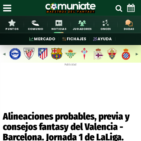
PUNTOS
COMUNIO
NOTICIAS
JUGADORES
ONCES
DUDAS
MERCADO
FICHAJES
AYUDA
◀︎
▶︎
Publicidad
Alineaciones probables, previa y
consejos fantasy del Valencia -
Barcelona. Jornada 1 de LaLiga.