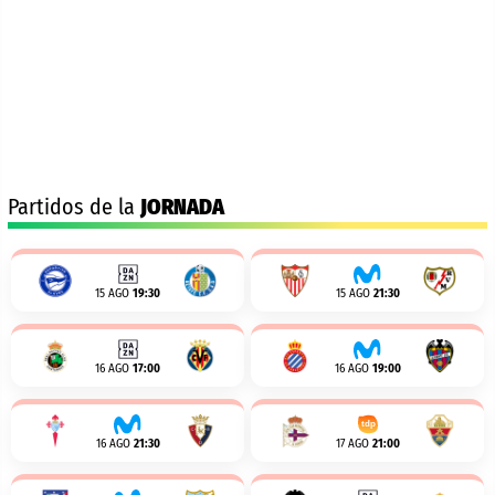
Partidos de la
JORNADA
15 AGO
19:30
15 AGO
21:30
16 AGO
17:00
16 AGO
19:00
16 AGO
21:30
17 AGO
21:00