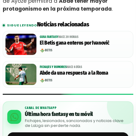
de Ayoze permitirá a
Abde tener mayor
protagonismo en la próxima temporada
.
Noticias relacionadas
SIGUE LEYENDO
GUIA FANTASY
HACE 20 HORAS
El Betis gana enteros por Ivanović
BETIS
FICHAJES Y RUMORES
HACE 6 DÍAS
Abde da una respuesta a la Roma
BETIS
CANAL DE WHATSAPP
Última hora fantasy en tu móvil
Fichajes, lesionados, sancionados y noticias clave
de LaLiga sin perderte nada.