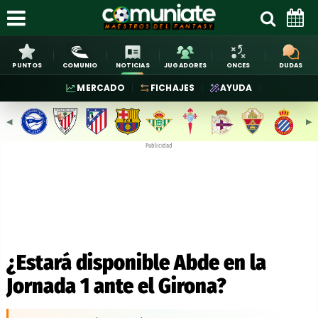
PUNTOS
COMUNIO
NOTICIAS
JUGADORES
ONCES
DUDAS
MERCADO
FICHAJES
AYUDA
◀︎
▶︎
Publicidad
¿Estará disponible Abde en la
Jornada 1 ante el Girona?