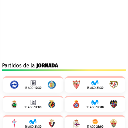
Partidos de la
JORNADA
15 AGO
19:30
15 AGO
21:30
16 AGO
17:00
16 AGO
19:00
16 AGO
21:30
17 AGO
21:00