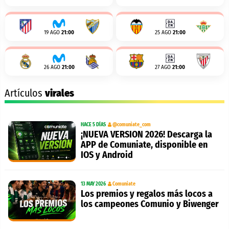
19 AGO
21:00
25 AGO
21:00
26 AGO
21:00
27 AGO
21:00
Artículos
virales
HACE 5 DÍAS
@comuniate_com
¡NUEVA VERSION 2026! Descarga la
APP de Comuniate, disponible en
IOS y Android
13 MAY 2026
Comuniate
Los premios y regalos más locos a
los campeones Comunio y Biwenger