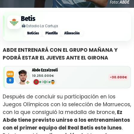
Foto:
ABDE
Betis
🏟️
Estadio La Cartuja
Noticias
Plantilla
Alineación
ABDE ENTRENARÁ CON EL GRUPO MAÑANA Y
PODRÁ ESTAR EL JUEVES ANTE EL GIRONA
Abde Ezzalzouli
MD
10.250.000€
-30.000€
0
0
0
Después de concluir su participación en los
Juegos Olímpicos con la selección de Marruecos,
con la que consiguió la medalla de bronce,
Ez
Abde tiene previsto unirse a los entrenamientos
con el primer equipo del Real Betis este lunes
.