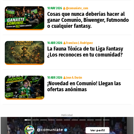
10 MAY 2026
@comuniate_com
Cosas que nunca deberías hacer al
ganar Comunio, Biwenger, Futmondo
o cualquier fantasy.
16 ABR 2026
Francisco J. Rodríguez
La Fauna Tóxica de tu Liga Fantasy
¿Los reconoces en tu comunidad?
10 ABR 2026
Jose A. Durán
¡Novedad en Comunio! Llegan las
ofertas anónimas
Publicidad
@comuniate
Ver perfil
Ver perfil