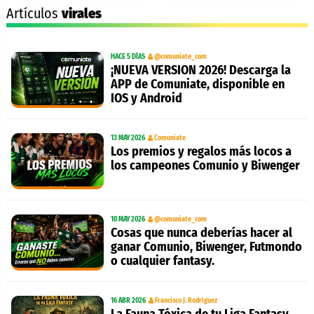
Artículos
virales
HACE 5 DÍAS
@comuniate_com
¡NUEVA VERSION 2026! Descarga la
APP de Comuniate, disponible en
IOS y Android
13 MAY 2026
Comuniate
Los premios y regalos más locos a
los campeones Comunio y Biwenger
10 MAY 2026
@comuniate_com
Cosas que nunca deberías hacer al
ganar Comunio, Biwenger, Futmondo
o cualquier fantasy.
16 ABR 2026
Francisco J. Rodríguez
La Fauna Tóxica de tu Liga Fantasy