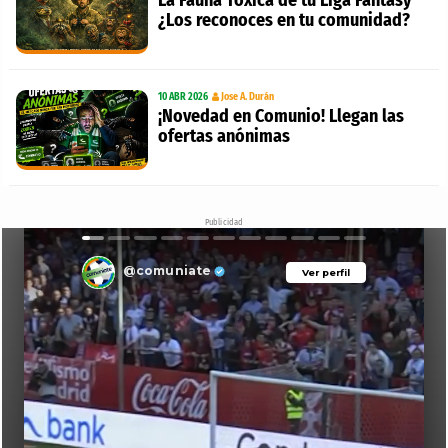
¿Los reconoces en tu comunidad?
10 ABR 2026
Jose A. Durán
¡Novedad en Comunio! Llegan las
ofertas anónimas
Publicidad
@comuniate
Ver perfil
Ver perfil