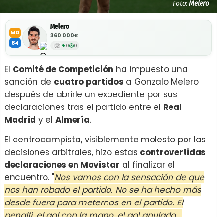
Foto:
Melero
Melero
MD
360.000€
84
0
0
El
Comité de Competición
ha impuesto una
sanción de
cuatro partidos
a Gonzalo Melero
después de abrirle un expediente por sus
declaraciones tras el partido entre el
Real
Madrid
y el
Almería
.
El centrocampista, visiblemente molesto por las
decisiones arbitrales, hizo estas
controvertidas
declaraciones en Movistar
al finalizar el
encuentro. "
Nos vamos con la sensación de que
nos han robado el partido. No se ha hecho más
desde fuera para meternos en el partido. El
penalti, el gol con la mano, el gol anulado...