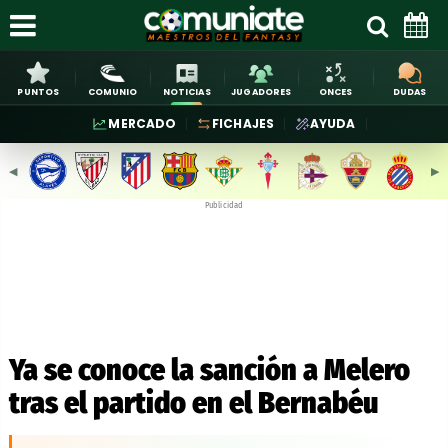
PUNTOS
COMUNIO
NOTICIAS
JUGADORES
ONCES
DUDAS
MERCADO
FICHAJES
AYUDA
◀︎
▶︎
Publicidad
Ya se conoce la sanción a Melero
tras el partido en el Bernabéu