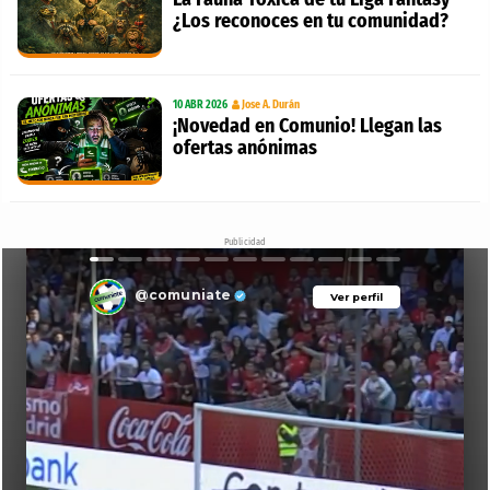
¿Los reconoces en tu comunidad?
10 ABR 2026
Jose A. Durán
¡Novedad en Comunio! Llegan las
ofertas anónimas
Publicidad
@comuniate
Ver perfil
Ver perfil