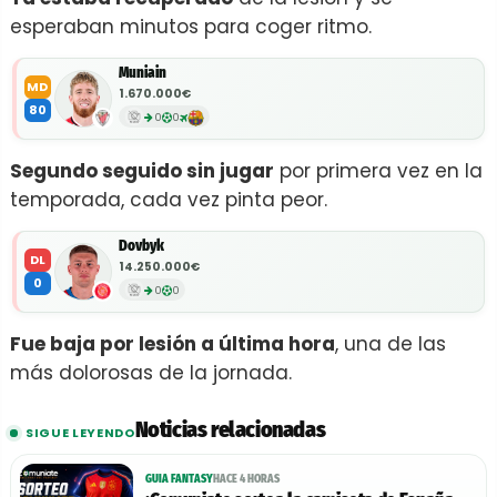
esperaban minutos para coger ritmo.
Muniain
MD
1.670.000€
80
0
0
Segundo seguido sin jugar
por primera vez en la
temporada, cada vez pinta peor.
Dovbyk
DL
14.250.000€
0
0
0
Fue baja por lesión a última hora
, una de las
más dolorosas de la jornada.
Noticias relacionadas
SIGUE LEYENDO
GUIA FANTASY
HACE 4 HORAS