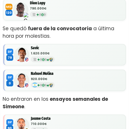
Dion Lopy
MD
790.000€
120
0
0
Se quedó
fuera de la convocatoria
a última
hora por molestias.
Savic
DF
1.620.000€
79
0
0
Nahuel Molina
DF
920.000€
0
0
0
No entraron en los
ensayos semanales de
Simeone
.
Jaume Costa
DF
710.000€
90