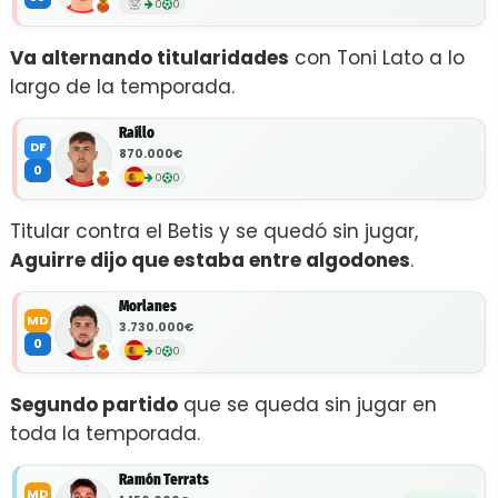
0
0
Va alternando titularidades
con Toni Lato a lo
largo de la temporada.
Raíllo
DF
870.000€
0
0
0
Titular contra el Betis y se quedó sin jugar,
Aguirre dijo que estaba entre algodones
.
Morlanes
MD
3.730.000€
0
0
0
Segundo partido
que se queda sin jugar en
toda la temporada.
Ramón Terrats
MD