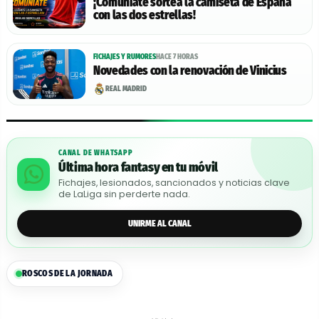
¡Comuniate sortea la camiseta de España
con las dos estrellas!
FICHAJES Y RUMORES
HACE 7 HORAS
Novedades con la renovación de Vinicius
REAL MADRID
CANAL DE WHATSAPP
Última hora fantasy en tu móvil
Fichajes, lesionados, sancionados y noticias clave
de LaLiga sin perderte nada.
UNIRME AL CANAL
ROSCOS DE LA JORNADA