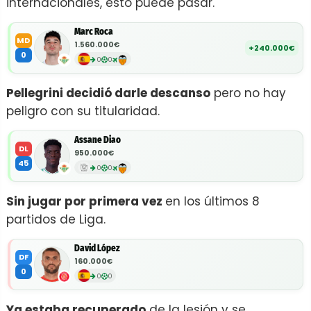
internacionales, esto puede pasar.
Marc Roca
MD
1.560.000€
+240.000€
0
0
0
Pellegrini decidió darle descanso
pero no hay
peligro con su titularidad.
Assane Diao
DL
950.000€
45
0
0
Sin jugar por primera vez
en los últimos 8
partidos de Liga.
David López
DF
160.000€
0
0
0
Ya estaba recuperado
de la lesión y se