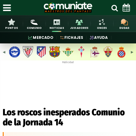
PUNTOS
COMUNIO
NOTICIAS
JUGADORES
ONCES
DUDAS
MERCADO
FICHAJES
AYUDA
◀︎
▶︎
Publicidad
Los roscos inesperados Comunio
de la Jornada 14