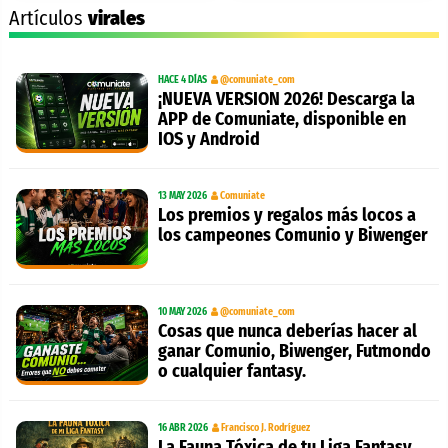
Artículos
virales
HACE 4 DÍAS
@comuniate_com
¡NUEVA VERSION 2026! Descarga la
APP de Comuniate, disponible en
IOS y Android
13 MAY 2026
Comuniate
Los premios y regalos más locos a
los campeones Comunio y Biwenger
10 MAY 2026
@comuniate_com
Cosas que nunca deberías hacer al
ganar Comunio, Biwenger, Futmondo
o cualquier fantasy.
16 ABR 2026
Francisco J. Rodríguez
La Fauna Tóxica de tu Liga Fantasy