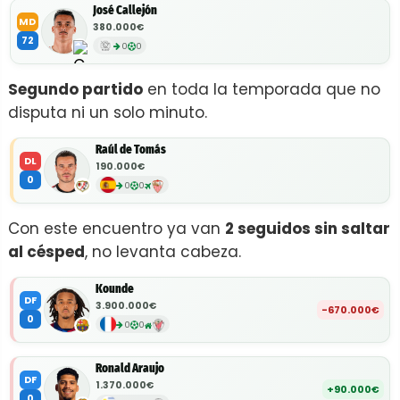
José Callejón
MD
380.000€
72
0
0
Segundo partido
en toda la temporada que no
disputa ni un solo minuto.
Raúl de Tomás
DL
190.000€
0
0
0
Con este encuentro ya van
2 seguidos sin saltar
al césped
, no levanta cabeza.
Kounde
DF
3.900.000€
-670.000€
0
0
0
Ronald Araujo
DF
1.370.000€
+90.000€
0