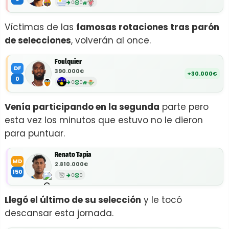
0
0
Víctimas de las
famosas rotaciones tras parón
de selecciones
, volverán al once.
Foulquier
DF
390.000€
+30.000€
0
0
0
Venía participando en la segunda
parte pero
esta vez los minutos que estuvo no le dieron
para puntuar.
Renato Tapia
MD
2.810.000€
150
0
0
Llegó el último de su selección
y le tocó
descansar esta jornada.