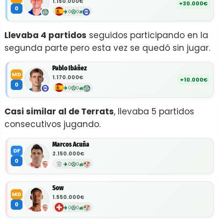
1.150.000€
+30.000€
0
0
0
Llevaba 4 partidos
seguidos participando en la
segunda parte pero esta vez se quedó sin jugar.
Pablo Ibáñez
MD
1.170.000€
+10.000€
0
0
0
Casi similar al de Terrats
, llevaba 5 partidos
consecutivos jugando.
Marcos Acuña
DF
2.150.000€
0
0
0
Sow
MD
1.550.000€
0
0
0