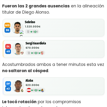
Fueron las 2 grandes ausencias
en la alineación
titular de Diego Alonso.
Sobrino
MD
1.320.000€
96
0
0
Sergi Guardiola
DL
670.000€
48
0
0
Acostumbrados ambos a tener minutos esta vez
no saltaron al césped
.
Alaba
DF
620.000€
42
0
0
Le tocó rotación
por los compromisos