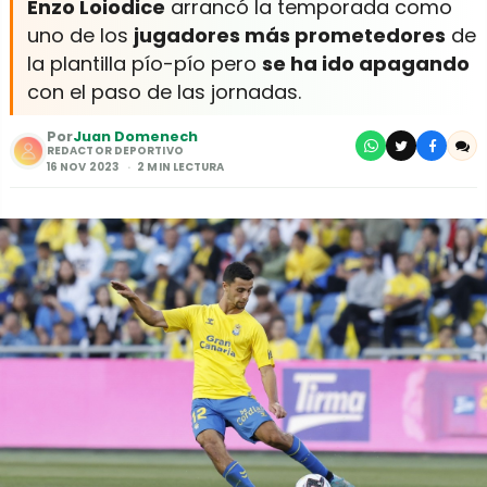
Enzo Loiodice
arrancó la temporada como
uno de los
jugadores más prometedores
de
la plantilla pío-pío pero
se ha ido apagando
con el paso de las jornadas.
Por
Juan Domenech
REDACTOR DEPORTIVO
16 NOV 2023
2 MIN LECTURA