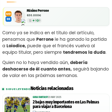
Máximo Perrone
MD
630.000€
98
0
0
Como ya se indica en el título del artículo,
pensamos que
Perrone
le ha ganado la partida
a
Loiodice,
puede que el francés vuelva al
equipo titular, pero siempre
tendremos la duda
.
Quien no lo haya vendido aún,
debería
deshacerse de él cuanto antes,
seguirá bajando
de valor en las próximas semanas.
Noticias relacionadas
SIGUE LEYENDO
GUIA FANTASY
23 MAY 2025
2 bajas muy importantes en Las Palmas
para viajar a Barcelona