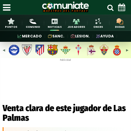
PUNTOS
COMUNIO
NOTICIAS
JUGADORES
ONCES
DUDAS
MERCADO
SANC.
LESION.
AYUDA
◀︎
▶︎
Publicidad
Venta clara de este jugador de Las
Palmas