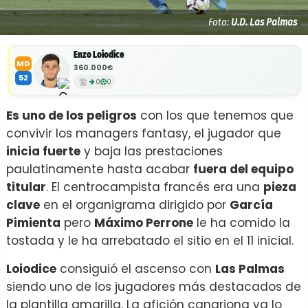
Foto:
U.D. Las Palmas
Enzo Loiodice
MD
360.000€
52
0
0
Es uno de los peligros
con los que tenemos que
convivir los managers fantasy, el jugador que
inicia fuerte
y baja las prestaciones
paulatinamente hasta acabar
fuera del equipo
titular
. El centrocampista francés era una
pieza
clave
en el organigrama dirigido por
García
Pimienta
pero
Máximo Perrone
le ha comido la
tostada y le ha arrebatado el sitio en el 11 inicial.
Loiodice
consiguió el ascenso con
Las Palmas
siendo uno de los jugadores más destacados de
la plantilla amarilla. La afición canariona ya lo