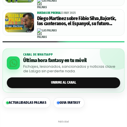
LAS PALMAS
RUEDAS DE PRENSA
23 MAY 2025
Diego Martínez sobre Fábio Silva,Bajcetic,
los canteranos, el Espanyol, su futuro...
LAS PALMAS
CANAL DE WHATSAPP
Última hora fantasy en tu móvil
Fichajes, lesionados, sancionados y noticias clave
de LaLiga sin perderte nada.
UNIRME AL CANAL
ACTUALIDAD
LAS PALMAS
GUIA FANTASY
Publicidad