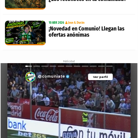
10 ABR 2026
Jose A. Durán
¡Novedad en Comunio! Llegan las
ofertas anónimas
Publicidad
@comuniate
Ver perfil
Ver perfil