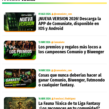
01 AGO 2026
@comuniate_com
¡NUEVA VERSION 2026! Descarga la
APP de Comuniate, disponible en
IOS y Android
13 MAY 2026
Comuniate
Los premios y regalos más locos a
los campeones Comunio y Biwenger
10 MAY 2026
@comuniate_com
Cosas que nunca deberías hacer al
ganar Comunio, Biwenger, Futmondo
o cualquier fantasy.
16 ABR 2026
Francisco J. Rodríguez
La Fauna Tóxica de tu Liga Fantasy
¿Los reconoces en tu comunidad?