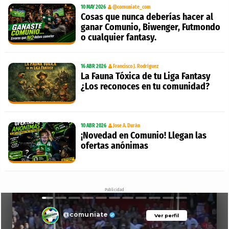
10 MAY 2026
@comuniate_com
Cosas que nunca deberías hacer al
ganar Comunio, Biwenger, Futmondo
o cualquier fantasy.
16 ABR 2026
Francisco J. Rodríguez
La Fauna Tóxica de tu Liga Fantasy
¿Los reconoces en tu comunidad?
10 ABR 2026
Jose A. Durán
¡Novedad en Comunio! Llegan las
ofertas anónimas
Publicidad
@comuniate
Ver perfil
Ver perfil