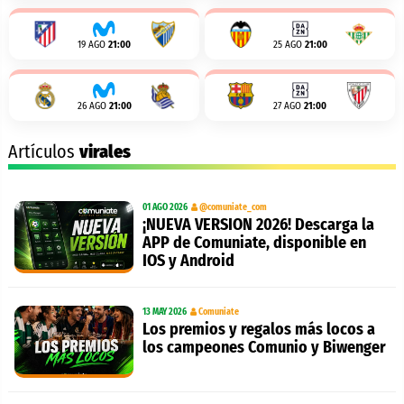
19 AGO
21:00
25 AGO
21:00
26 AGO
21:00
27 AGO
21:00
Artículos
virales
01 AGO 2026
@comuniate_com
¡NUEVA VERSION 2026! Descarga la
APP de Comuniate, disponible en
IOS y Android
13 MAY 2026
Comuniate
Los premios y regalos más locos a
los campeones Comunio y Biwenger