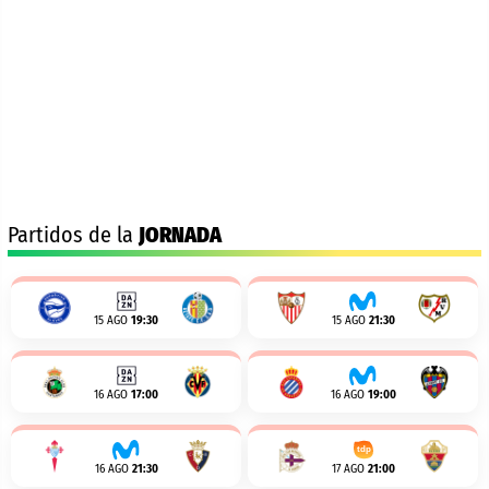
Partidos de la
JORNADA
15 AGO
19:30
15 AGO
21:30
16 AGO
17:00
16 AGO
19:00
16 AGO
21:30
17 AGO
21:00