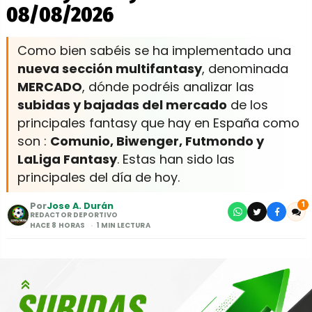
08/08/2026
Como bien sabéis se ha implementado una
nueva sección multifantasy
, denominada
MERCADO
, dónde podréis analizar las
subidas y bajadas del mercado
de los
principales fantasy que hay en España como
son :
Comunio, Biwenger, Futmondo y
LaLiga Fantasy
. Estas han sido las
principales del día de hoy.
Por
Jose A. Durán
1
REDACTOR DEPORTIVO
HACE 8 HORAS
1 MIN LECTURA