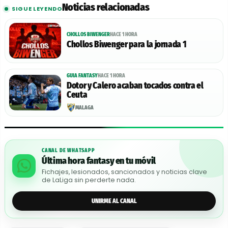
Noticias relacionadas
SIGUE LEYENDO
CHOLLOS BIWENGER
HACE 1 HORA
Chollos Biwenger para la jornada 1
GUIA FANTASY
HACE 1 HORA
Dotor y Calero acaban tocados contra el
Ceuta
MÁLAGA
CANAL DE WHATSAPP
Última hora fantasy en tu móvil
Fichajes, lesionados, sancionados y noticias clave
de LaLiga sin perderte nada.
UNIRME AL CANAL