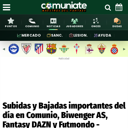
PUNTOS
COMUNIO
NOTICIAS
JUGADORES
ONCES
DUDAS
MERCADO
SANC.
LESION.
AYUDA
◀︎
▶︎
Publicidad
Subidas y Bajadas importantes del
día en Comunio, Biwenger AS,
Fantasy DAZN y Futmondo -