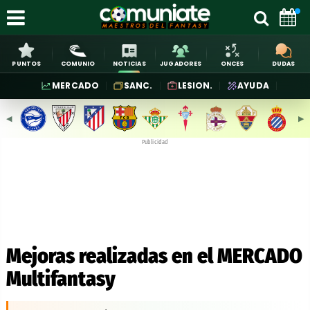
PUNTOS
COMUNIO
NOTICIAS
JUGADORES
ONCES
DUDAS
MERCADO
SANC.
LESION.
AYUDA
◀︎
▶︎
Publicidad
Mejoras realizadas en el MERCADO
Multifantasy