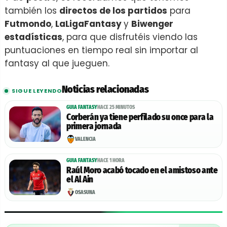
también los
directos de los partidos
para
Futmondo
,
LaLigaFantasy
y
Biwenger
estadísticas
, para que disfrutéis viendo las
puntuaciones en tiempo real sin importar al
fantasy al que jueguen.
Noticias relacionadas
SIGUE LEYENDO
GUIA FANTASY
HACE 25 MINUTOS
Corberán ya tiene perfilado su once para la
primera jornada
VALENCIA
GUIA FANTASY
HACE 1 HORA
Raúl Moro acabó tocado en el amistoso ante
el Al Ain
OSASUNA