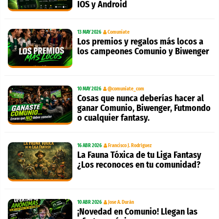
IOS y Android
13 MAY 2026
Comuniate
Los premios y regalos más locos a
los campeones Comunio y Biwenger
10 MAY 2026
@comuniate_com
Cosas que nunca deberías hacer al
ganar Comunio, Biwenger, Futmondo
o cualquier fantasy.
16 ABR 2026
Francisco J. Rodríguez
La Fauna Tóxica de tu Liga Fantasy
¿Los reconoces en tu comunidad?
10 ABR 2026
Jose A. Durán
¡Novedad en Comunio! Llegan las