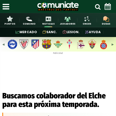
PUNTOS
COMUNIO
NOTICIAS
JUGADORES
ONCES
DUDAS
MERCADO
SANC.
LESION.
AYUDA
◀︎
▶︎
Publicidad
Buscamos colaborador del Elche
para esta próxima temporada.