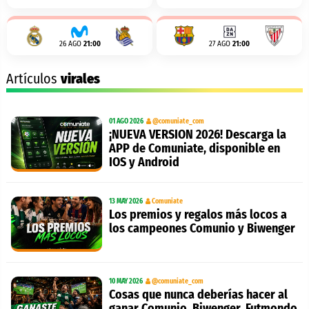
26 AGO
21:00
27 AGO
21:00
Artículos
virales
01 AGO 2026
@comuniate_com
¡NUEVA VERSION 2026! Descarga la
APP de Comuniate, disponible en
IOS y Android
13 MAY 2026
Comuniate
Los premios y regalos más locos a
los campeones Comunio y Biwenger
10 MAY 2026
@comuniate_com
Cosas que nunca deberías hacer al
ganar Comunio, Biwenger, Futmondo