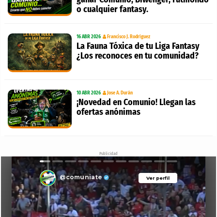
o cualquier fantasy.
16 ABR 2026
Francisco J. Rodríguez
La Fauna Tóxica de tu Liga Fantasy
¿Los reconoces en tu comunidad?
10 ABR 2026
Jose A. Durán
¡Novedad en Comunio! Llegan las
ofertas anónimas
Publicidad
@comuniate
Ver perfil
Ver perfil