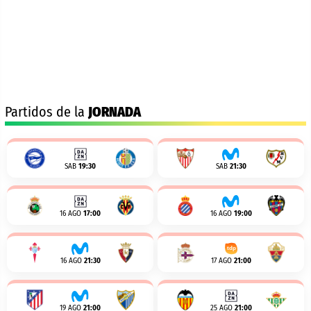
Partidos de la
JORNADA
SAB
19:30
SAB
21:30
16 AGO
17:00
16 AGO
19:00
16 AGO
21:30
17 AGO
21:00
19 AGO
21:00
25 AGO
21:00