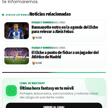
te informaremos.
Noticias relacionadas
SIGUE LEYENDO
FICHAJES Y RUMORES
HACE 2 DÍAS
Buonanotte entra en la agenda del Elche
para relevar a Aleix Febas
ELCHE
FICHAJES Y RUMORES
HACE 2 DÍAS
El Elche a punto de fichar a un jugador del
Atlético de Madrid
ELCHE
CANAL DE WHATSAPP
Última hora fantasy en tu móvil
Fichajes, lesionados, sancionados y noticias clave
de LaLiga sin perderte nada.
UNIRME AL CANAL