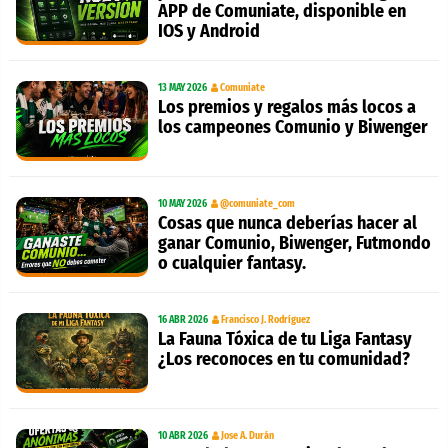
APP de Comuniate, disponible en
IOS y Android
13 MAY 2026
Comuniate
Los premios y regalos más locos a
los campeones Comunio y Biwenger
10 MAY 2026
@comuniate_com
Cosas que nunca deberías hacer al
ganar Comunio, Biwenger, Futmondo
o cualquier fantasy.
16 ABR 2026
Francisco J. Rodríguez
La Fauna Tóxica de tu Liga Fantasy
¿Los reconoces en tu comunidad?
10 ABR 2026
Jose A. Durán