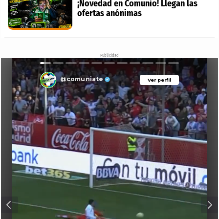
¡Novedad en Comunio! Llegan las
ofertas anónimas
Publicidad
@comuniate
Ver perfil
Ver perfil