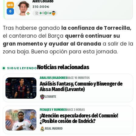
Álex Collado
MD
310.000€
0
0
0
Tras haberse ganado
la confianza de Torrecilla,
el canterano del Barça
querrá continuar su
gran momento y ayudar al Granada
a salir de la
zona baja. Buena opción para esta jornada.
Noticias relacionadas
SIGUE LEYENDO
ANALISIS JUGADORES
HACE 10 MINUTOS
Análisis Fantasy, Comunio y Biwenger de
Aissa Mandi (Levante)
LEVANTE
FICHAJES Y RUMORES
HACE 3 HORAS
¡Atención especuladores del Comunio!
¿Posible cesión de Endrick?
REAL MADRID