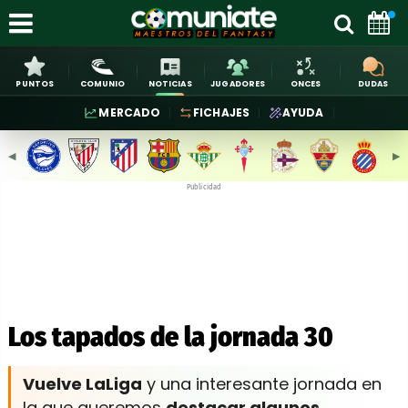
PUNTOS
COMUNIO
NOTICIAS
JUGADORES
ONCES
DUDAS
MERCADO
FICHAJES
AYUDA
◀︎
▶︎
Publicidad
Los tapados de la jornada 30
Vuelve LaLiga
y una interesante jornada en
la que queremos
destacar algunos