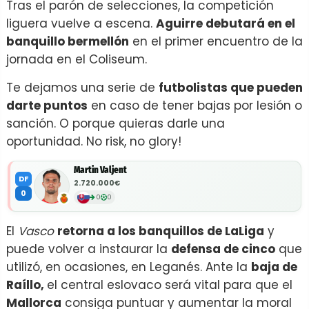
Tras el parón de selecciones, la competición
liguera vuelve a escena.
Aguirre debutará en el
banquillo bermellón
en el primer encuentro de la
jornada en el Coliseum.
Te dejamos una serie de
futbolistas que pueden
darte puntos
en caso de tener bajas por lesión o
sanción. O porque quieras darle una
oportunidad. No risk, no glory!
Martin Valjent
DF
2.720.000€
0
0
0
El
Vasco
retorna a los banquillos de LaLiga
y
puede volver a instaurar la
defensa de cinco
que
utilizó, en ocasiones, en Leganés. Ante la
baja de
Raíllo,
el central eslovaco será vital para que el
Mallorca
consiga puntuar y aumentar la moral