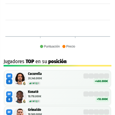
Puntuación
Precio
Jugadores
TOP
en su
posición
Cucurella
DF
20.340.000€
+460.000€
0
0
0
0
Konaté
DF
10.710.000€
+10.000€
0
0
0
0
Grimaldo
DF
10.580.000€