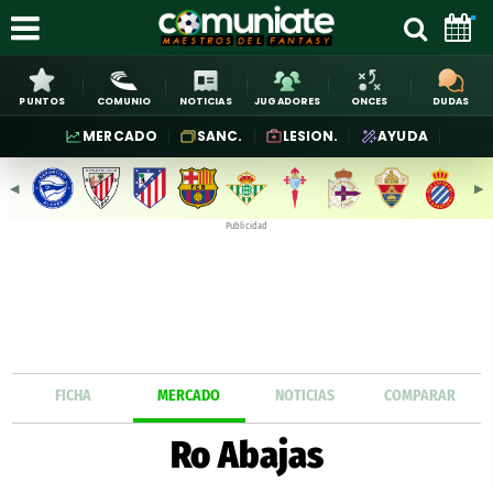
PUNTOS
COMUNIO
NOTICIAS
JUGADORES
ONCES
DUDAS
MERCADO
SANC.
LESION.
AYUDA
◀︎
▶︎
Publicidad
FICHA
MERCADO
NOTICIAS
COMPARAR
Ro Abajas