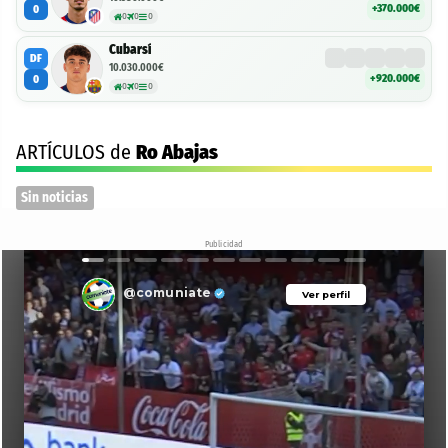
+370.000€
0
0
0
0
Cubarsí
DF
10.030.000€
+920.000€
0
0
0
0
ARTÍCULOS de
Ro Abajas
Sin noticias
Publicidad
@comuniate
Ver perfil
Ver perfil