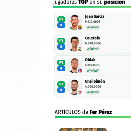
Jugadores
TOP
en su
posición
Joan García
PT
9.230.000€
0
0
0
0
Courtois
PT
6.690.000€
0
0
0
0
Oblak
PT
4.110.000€
0
0
0
0
Unai Simón
PT
4.000.000€
0
0
0
0
ARTÍCULOS de
Fer Pérez