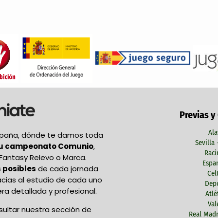
Previas y
Ala
España, dónde te damos toda
Sevilla
tu campeonato Comunio
,
Raci
Fantasy Relevo o Marca.
Espan
 posibles
de cada jornada
Cel
acias al estudio de cada uno
Depo
ra detallada y profesional.
Atlé
Val
ultar nuestra sección de
Real Madr