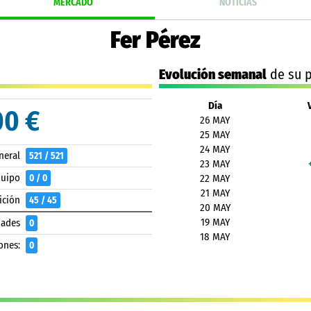
MERCADO
NOTICIAS
Fer Pérez
Evolución semanal
de su p
Día
00 €
26 MAY
25 MAY
24 MAY
neral
521 / 521
23 MAY
quipo
0 / 0
22 MAY
21 MAY
ición
45 / 45
20 MAY
19 MAY
dades
0
18 MAY
ones:
0