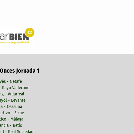
 Onces Jornada 1
vés - Getafe
 - Rayo Vallecano
ng - Villarreal
yol - Levante
ta - Osasuna
rtivo - Elche
tico - Málaga
encia - Betis
id - Real Sociedad