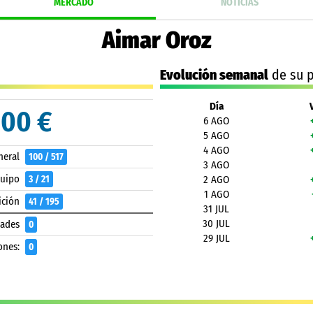
MERCADO
NOTICIAS
Aimar Oroz
Evolución semanal
de su p
Día
000 €
6 AGO
5 AGO
4 AGO
neral
100 / 517
3 AGO
quipo
3 / 21
2 AGO
1 AGO
ición
41 / 195
31 JUL
30 JUL
dades
0
29 JUL
ones:
0