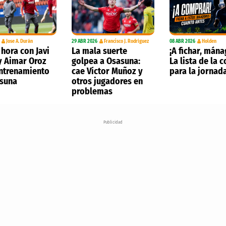
Jose A. Durán
29 ABR 2026
Francisco J. Rodríguez
08 ABR 2026
Holden
 hora con Javi
La mala suerte
¡A fichar, mána
y Aimar Oroz
golpea a Osasuna:
La lista de la 
entrenamiento
cae Víctor Muñoz y
para la jornad
suna
otros jugadores en
problemas
Publicidad