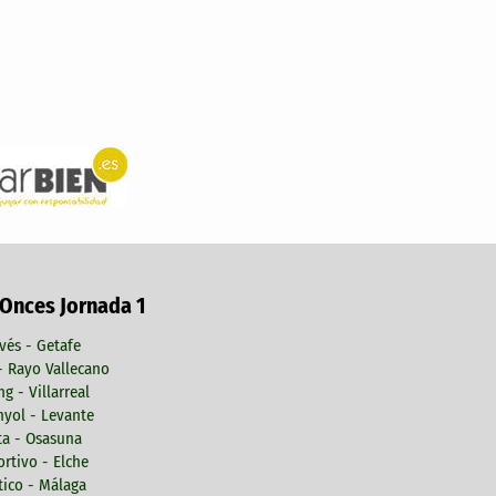
 Onces Jornada 1
vés - Getafe
 - Rayo Vallecano
ng - Villarreal
yol - Levante
ta - Osasuna
rtivo - Elche
tico - Málaga