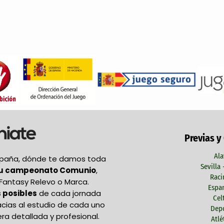
Previas y
Ala
España, dónde te damos toda
Sevilla
tu campeonato Comunio
,
Raci
Fantasy Relevo o Marca.
Espan
 posibles
de cada jornada
Cel
acias al estudio de cada uno
Depo
ra detallada y profesional.
Atlé