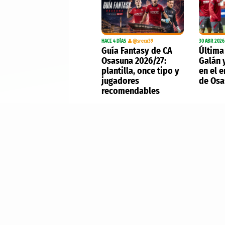
HACE 4 DÍAS
@srecu39
30 ABR 2026
Guía Fantasy de CA
Última
Osasuna 2026/27:
Galán 
plantilla, once tipo y
en el 
jugadores
de Osa
recomendables