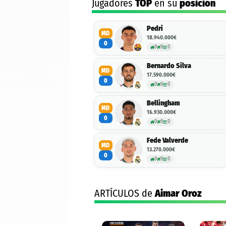
Jugadores
TOP
en su
posición
Pedri
MD
18.940.000€
0
0
0
0
Bernardo Silva
MD
17.590.000€
0
0
0
0
Bellingham
MD
16.930.000€
0
0
0
0
Fede Valverde
MD
13.270.000€
0
0
0
0
ARTÍCULOS de
Aimar Oroz