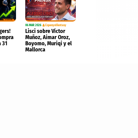
06 MAR 2026
EspanyolFantasy
gers!
Lisci sobre Víctor
compra
Muñoz, Aimar Oroz,
a 31
Boyomo, Muriqi y el
Mallorca