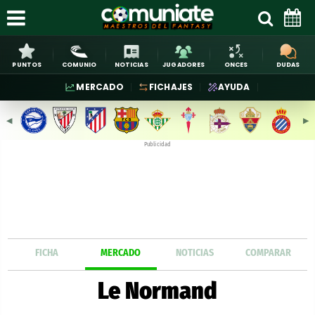
PUNTOS
COMUNIO
NOTICIAS
JUGADORES
ONCES
DUDAS
MERCADO
FICHAJES
AYUDA
◀︎
▶︎
Publicidad
FICHA
MERCADO
NOTICIAS
COMPARAR
Le Normand