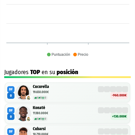
Puntuación
Precio
Jugadores
TOP
en su
posición
Cucurella
DF
19.650.000€
-960.000€
0
0
0
0
Konaté
DF
11.180.000€
+130.000€
0
0
0
0
Cubarsí
DF
10.710.000€