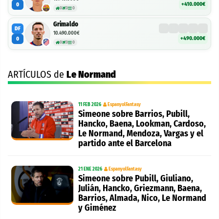
+410.000€
0
0
0
0
Grimaldo
DF
10.490.000€
+490.000€
0
0
0
0
ARTÍCULOS de
Le Normand
11 FEB 2026
EspanyolFantasy
Simeone sobre Barrios, Pubill,
Hancko, Baena, Lookman, Cardoso,
Le Normand, Mendoza, Vargas y el
partido ante el Barcelona
21 ENE 2026
EspanyolFantasy
Simeone sobre Pubill, Giuliano,
Julián, Hancko, Griezmann, Baena,
Barrios, Almada, Nico, Le Normand
y Giménez