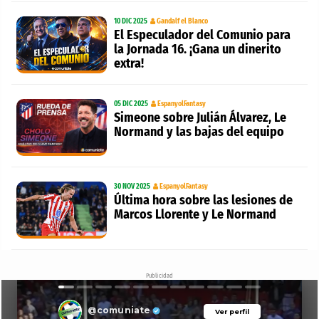
10 DIC 2025
Gandalf el Blanco
El Especulador del Comunio para
la Jornada 16. ¡Gana un dinerito
extra!
05 DIC 2025
EspanyolFantasy
Simeone sobre Julián Álvarez, Le
Normand y las bajas del equipo
30 NOV 2025
EspanyolFantasy
Última hora sobre las lesiones de
Marcos Llorente y Le Normand
Publicidad
@comuniate
Ver perfil
Ver perfil