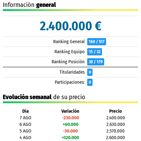
Información
general
2.400.000 €
Ranking General
160 / 517
Ranking Equipo
15 / 32
Ranking Posición
38 / 179
Titularidades
0
Participaciones:
0
Evolución semanal
de su precio
Día
Variación
Precio
7 AGO
-230.000
2.400.000
6 AGO
+60.000
2.630.000
5 AGO
-30.000
2.570.000
4 AGO
+320.000
2.600.000