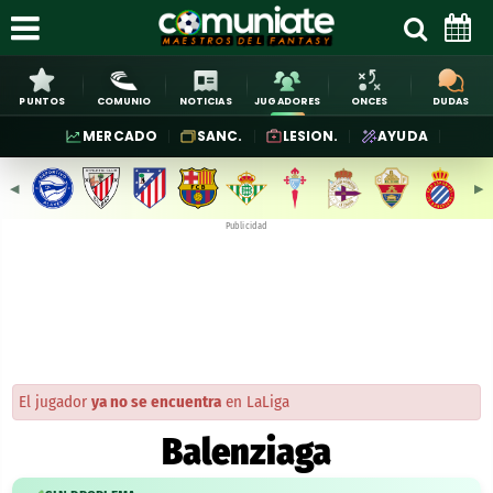
PUNTOS
COMUNIO
NOTICIAS
JUGADORES
ONCES
DUDAS
MERCADO
SANC.
LESION.
AYUDA
◀︎
▶︎
Publicidad
El jugador
ya no se encuentra
en LaLiga
Balenziaga