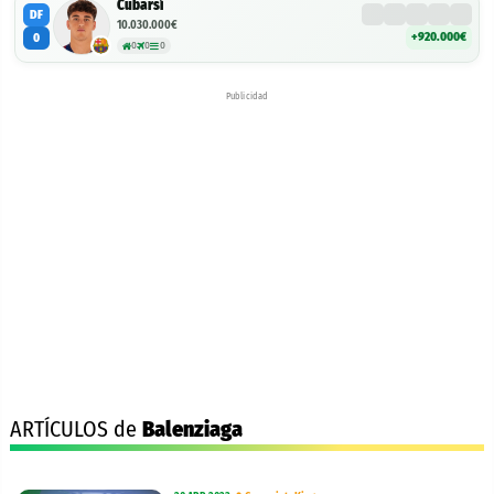
Cubarsí
DF
10.030.000€
+920.000€
0
0
0
0
Publicidad
ARTÍCULOS de
Balenziaga