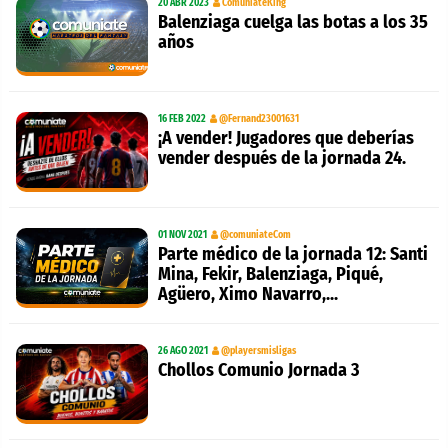
20 ABR 2023
ComuniateKing
Balenziaga cuelga las botas a los 35
años
16 FEB 2022
@Fernand23001631
¡A vender! Jugadores que deberías
vender después de la jornada 24.
01 NOV 2021
@comuniateCom
Parte médico de la jornada 12: Santi
Mina, Fekir, Balenziaga, Piqué,
Agüero, Ximo Navarro,...
26 AGO 2021
@playersmisligas
Chollos Comunio Jornada 3