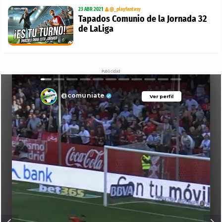
23 ABR 2021
@_playfantasy
Tapados Comunio de la Jornada 32
de LaLiga
Publicidad
@comuniate
Ver perfil
Ver perfil