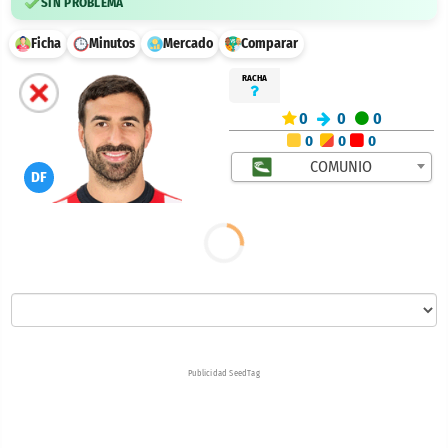
SIN PROBLEMA
Ficha
Minutos
Mercado
Comparar
RACHA
0
0
0
0
0
0
COMUNIO
DF
Publicidad SeedTag