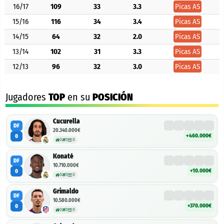
16/17
109
33
3.3
Picas AS
15/16
116
34
3.4
Picas AS
14/15
64
32
2.0
Picas AS
13/14
102
31
3.3
Picas AS
12/13
96
32
3.0
Picas AS
Jugadores
TOP
en su
POSICIÓN
Cucurella
DF
20.340.000€
+460.000€
0
0
0
0
Konaté
DF
10.710.000€
+10.000€
0
0
0
0
Grimaldo
DF
10.580.000€
+370.000€
0
0
0
0