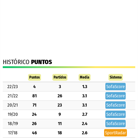
HISTÓRICO
PUNTOS
Puntos
Partidos
Media
Sistema
22/23
4
3
1.3
SofaScore
21/22
81
26
3.1
SofaScore
20/21
71
23
3.1
SofaScore
19/20
24
9
2.7
SofaScore
18/19
26
11
2.4
SofaScore
17/18
46
18
2.6
SportRadar