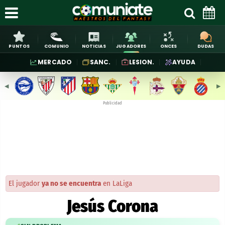
PUNTOS
COMUNIO
NOTICIAS
JUGADORES
ONCES
DUDAS
MERCADO
SANC.
LESION.
AYUDA
◀︎
▶︎
Publicidad
El jugador
ya no se encuentra
en LaLiga
Jesús Corona