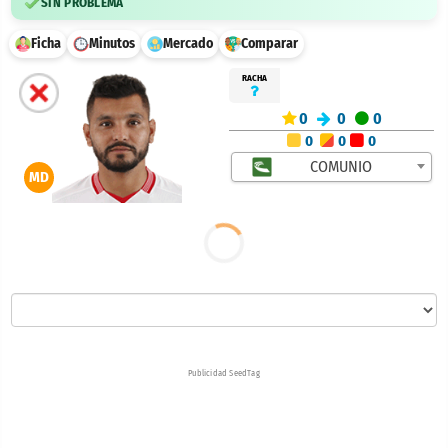
SIN PROBLEMA
Ficha
Minutos
Mercado
Comparar
RACHA
0
0
0
0
0
0
COMUNIO
MD
Publicidad SeedTag