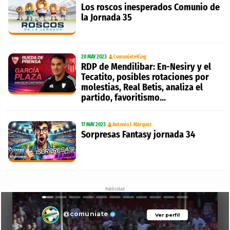
Los roscos inesperados Comunio de
la Jornada 35
20 MAY 2023
ComuniateKing
RDP de Mendilibar: En-Nesiry y el
Tecatito, posibles rotaciones por
molestias, Real Betis, analiza el
partido, favoritismo...
17 MAY 2023
Antonio J. Márquez
Sorpresas Fantasy jornada 34
Publicidad
@comuniate
Ver perfil
Ver perfil