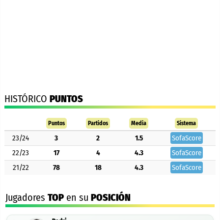
HISTÓRICO
PUNTOS
Puntos
Partidos
Media
Sistema
23/24
3
2
1.5
SofaScore
22/23
17
4
4.3
SofaScore
21/22
78
18
4.3
SofaScore
Jugadores
TOP
en su
POSICIÓN