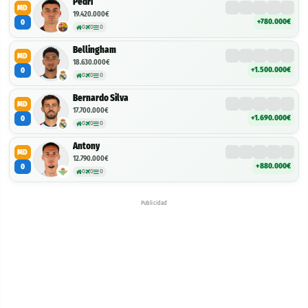
Pedri
MD
19.420.000€
+780.000€
0
0
0
0
Bellingham
MD
18.630.000€
+1.500.000€
0
0
0
0
Bernardo Silva
MD
17.700.000€
+1.690.000€
0
0
0
0
Antony
MD
12.790.000€
+880.000€
0
0
0
0
Publicidad