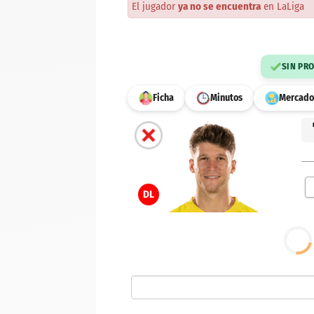
El jugador
ya no se encuentra
en LaLiga
SIN PR
Ficha
Minutos
Mercado
DL