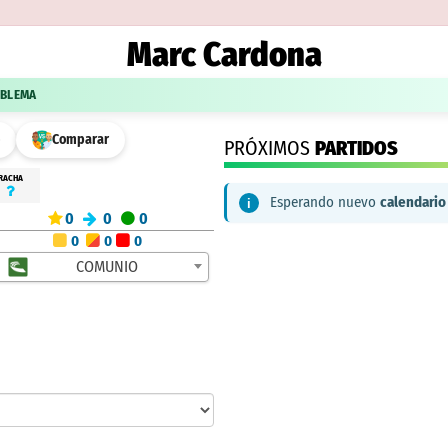
Marc Cardona
OBLEMA
Comparar
PRÓXIMOS
PARTIDOS
RACHA
Esperando nuevo
calendario
0
0
0
0
0
0
COMUNIO