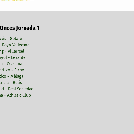
 Onces Jornada 1
vés - Getafe
 - Rayo Vallecano
ng - Villarreal
yol - Levante
ta - Osasuna
rtivo - Elche
tico - Málaga
encia - Betis
id - Real Sociedad
a - Athletic Club