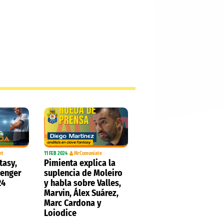
et
11 FEB 2024
MrComuniate
tasy,
Pimienta explica la
wenger
suplencia de Moleiro
24
y habla sobre Valles,
Marvin, Álex Suárez,
Marc Cardona y
Loiodice