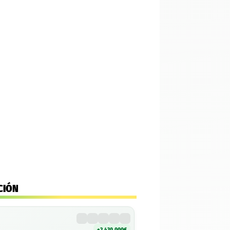
CIÓN
+2.430.000€