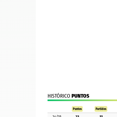
HISTÓRICO
PUNTOS
Puntos
Partidos
24/25
23
11