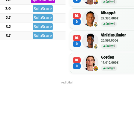
0
0
0
3.9
SofaScore
Mbappé
DL
2.7
SofaScore
24.380.000€
0
0
0
0
3.2
SofaScore
Vinícius Júnior
3.7
SofaScore
DL
20.520.000€
0
0
0
0
Gordon
DL
19.010.000€
0
0
0
0
Publicidad