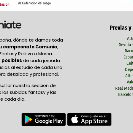
Previas y
Ala
España, dónde te damos toda
Sevilla
tu campeonato Comunio
,
Raci
Fantasy Relevo o Marca.
Espan
 posibles
de cada jornada
Cel
acias al estudio de cada uno
Depo
ra detallada y profesional.
Atlé
Val
ultar nuestra sección de
Real Madr
las subidas fantasy y las
Barcelon
e cada día.