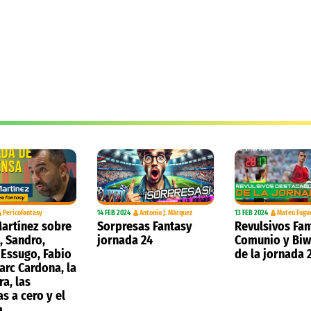
PericoFantasy
14 FEB 2024
Antonio J. Márquez
13 FEB 2024
Mateu Fugu
artínez sobre
Sorpresas Fantasy
Revulsivos Fan
, Sandro,
jornada 24
Comunio y Bi
 Essugo, Fabio
de la jornada 
Marc Cardona, la
ra, las
s a cero y el
a