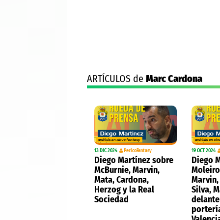
ARTÍCULOS de
Marc Cardona
13 DIC 2024
PericoFantasy
19 OCT 2024
Diego Martínez sobre
Diego M
McBurnie, Marvin,
Moleiro
Mata, Cardona,
Marvin,
Herzog y la Real
Silva, 
Sociedad
delante
portería
Valenci