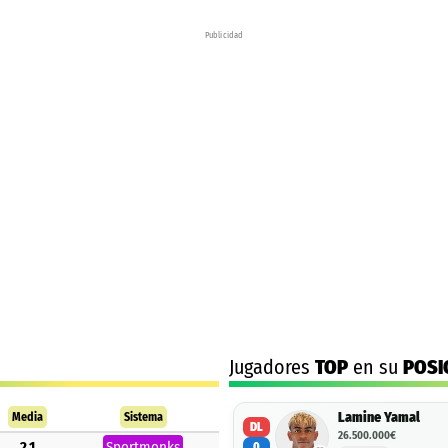
Publicidad
Jugadores
TOP
en su
POSI
Lamine Yamal
Media
Sistema
DL
26.500.000€
2.1
Sportmonks
0