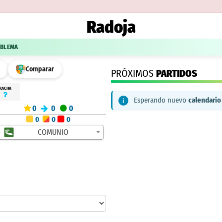
Radoja
OBLEMA
Comparar
PRÓXIMOS
PARTIDOS
RACHA
Esperando nuevo
calendario
0
0
0
0
0
0
COMUNIO