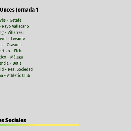
 Onces Jornada 1
vés - Getafe
 - Rayo Vallecano
ng - Villarreal
yol - Levante
ta - Osasuna
rtivo - Elche
tico - Málaga
encia - Betis
id - Real Sociedad
a - Athletic Club
s Sociales