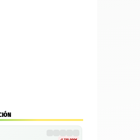
CIÓN
-1.230.000€