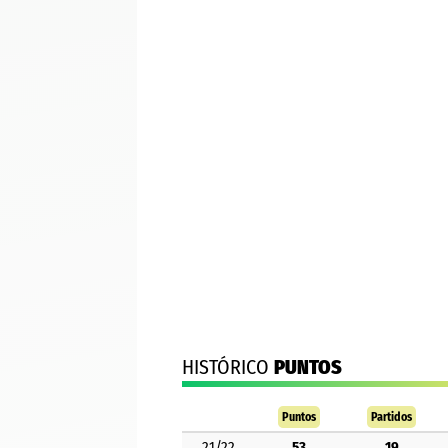
HISTÓRICO
PUNTOS
Puntos
Partidos
21/22
53
19