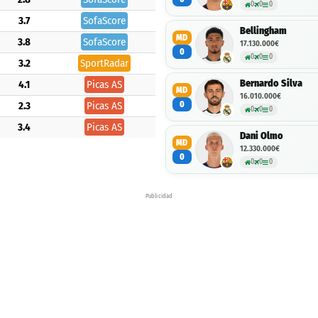
0
0
0
3.7
SofaScore
Bellingham
MD
3.8
SofaScore
17.130.000€
0
0
0
0
3.2
SportRadar
Bernardo Silva
4.1
Picas AS
MD
16.010.000€
0
2.3
Picas AS
0
0
0
3.4
Picas AS
Dani Olmo
MD
12.330.000€
0
0
0
0
Publicidad