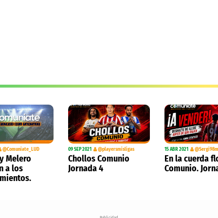
@Comuniate_LUD
09 SEP 2021
@playersmisligas
15 ABR 2021
@Sergi98m
y Melero
Chollos Comunio
En la cuerda fl
n a los
Jornada 4
Comunio. Jorn
mientos.
Publicidad