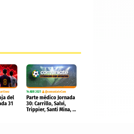
artinez
14 ABR 2021
@comuniateCom
oja del
Parte médico Jornada
ada 31
30: Carrillo, Salvi,
Trippier, Santi Mina, ...