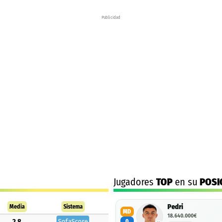
Publicidad
Jugadores
TOP
en su
POSI
Pedri
Media
Sistema
MD
18.640.000€
2.8
SofaScore
0