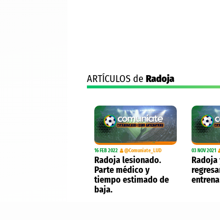
ARTÍCULOS de
Radoja
16 FEB 2022
@Comuniate_LUD
03 NOV 2021
Radoja lesionado.
Radoja 
Parte médico y
regresa
tiempo estimado de
entrena
baja.