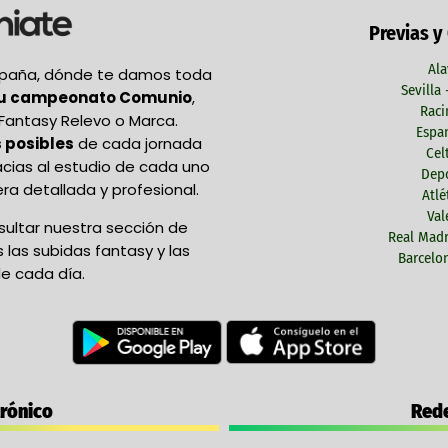
Previas y
Ala
España, dónde te damos toda
Sevilla
tu campeonato Comunio
,
Raci
Fantasy Relevo o Marca.
Espan
 posibles
de cada jornada
Cel
acias al estudio de cada uno
Depo
ra detallada y profesional.
Atlé
Val
ultar nuestra sección de
Real Madr
las subidas fantasy y las
Barcelon
e cada día.
trónico
Rede