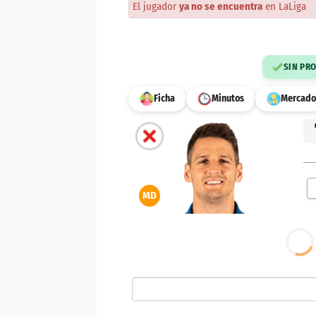
El jugador
ya no se encuentra
en LaLiga
SIN PR
Ficha
Minutos
Mercado
MD