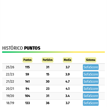
HISTÓRICO
PUNTOS
Puntos
Partidos
Media
Sistema
25/26
115
31
3.7
SofaScore
22/23
59
15
3.9
SofaScore
21/22
141
30
4.7
SofaScore
20/21
94
23
4.1
SofaScore
19/20
104
31
3.4
SofaScore
18/19
133
36
3.7
SofaScore