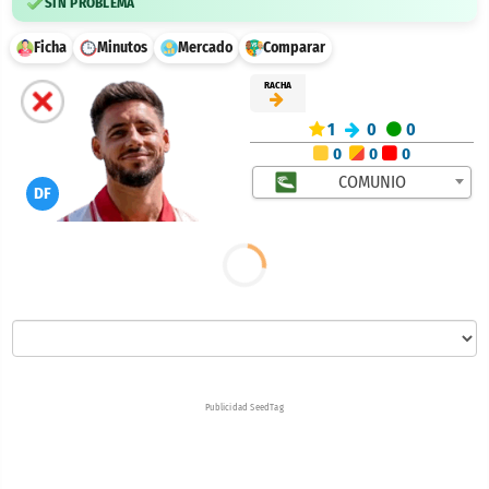
SIN PROBLEMA
Ficha
Minutos
Mercado
Comparar
RACHA
1
0
0
0
0
0
COMUNIO
DF
Publicidad SeedTag