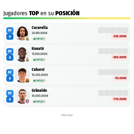
Jugadores
TOP
en su
POSICIÓN
Cucurella
DF
20.610.000€
-330.000€
0
0
0
0
Konaté
DF
11.050.000€
-360.000€
0
0
0
0
Cubarsí
DF
10.300.000€
-10.000€
0
0
0
0
Grimaldo
DF
10.000.000€
-110.000€
0
0
0
0
Publicidad