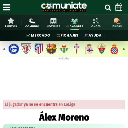
PUNTOS
COMUNIO
NOTICIAS
JUGADORES
ONCES
DUDAS
MERCADO
FICHAJES
AYUDA
◀︎
▶︎
Publicidad
El jugador
ya no se encuentra
en LaLiga
Álex Moreno