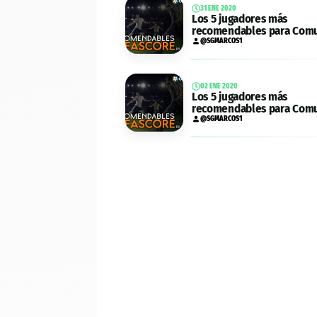
31 ENE 2020
Los 5 jugadores más
recomendables para Comu
Biwenger de la jornada 22
@SGMARCOS1
02 ENE 2020
Los 5 jugadores más
recomendables para Comu
la jornada 19
@SGMARCOS1