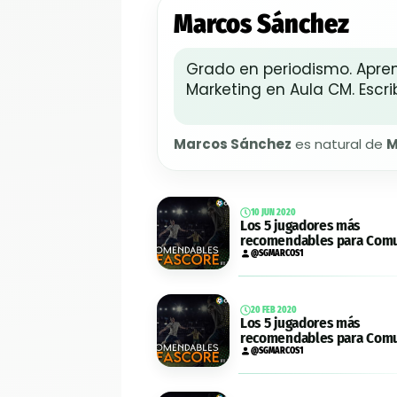
Marcos Sánchez
Grado en periodismo. Apren
Marketing en Aula CM. Esc
Marcos Sánchez
es natural de
M
10 JUN 2020
Los 5 jugadores más
recomendables para Comu
Biwenger de la jornada 28
@SGMARCOS1
20 FEB 2020
Los 5 jugadores más
recomendables para Comu
Biwenger de la jornada 25
@SGMARCOS1