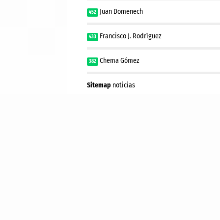
Juan Domenech
452
Francisco J. Rodríguez
433
Chema Gómez
382
Sitemap
noticias