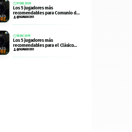
17 ENE 2020
Los 5 jugadores más
recomendables para Comunio de
la jornada 20
@SGMARCOS1
18 DIC 2019
Los 5 jugadores más
recomendables para el Clásico
en Comunio y Biwenger
@SGMARCOS1