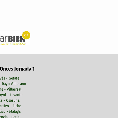
 Onces Jornada 1
vés - Getafe
 - Rayo Vallecano
ng - Villarreal
yol - Levante
ta - Osasuna
rtivo - Elche
tico - Málaga
encia - Betis