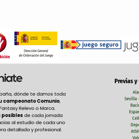
Previas y
Ala
España, dónde te damos toda
Sevilla
tu campeonato Comunio
,
Raci
Fantasy Relevo o Marca.
Espan
 posibles
de cada jornada
Cel
acias al estudio de cada uno
Depo
ra detallada y profesional.
Atlé
Val