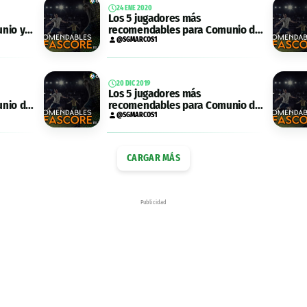
24 ENE 2020
Los 5 jugadores más
nio y
recomendables para Comunio de
la jornada 21
@SGMARCOS1
20 DIC 2019
Los 5 jugadores más
nio de
recomendables para Comunio de
la jornada 18
@SGMARCOS1
CARGAR MÁS
Publicidad