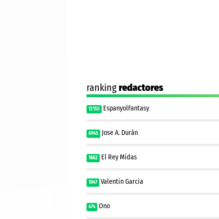
ranking
redactores
EspanyolFantasy
12155
Jose A. Durán
6945
El Rey Midas
1862
Valentin Garcia
1047
Ono
474