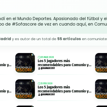
dí en el Mundo Deportes. Apasionado del fútbol y e
ribo de #Sofascore de vez en cuando aquí, en Comu
adrid
y es autor de un total de
55 artículos
en comuniate
05 MAR 2020
Los 5 jugadores más
nio y
recomendables para Comunio y
Biwenger de la jornada 27
@SGMARCOS1
13 FEB 2020
Los 5 jugadores más
nio y
recomendables para Comunio y
Biwenger de la jornada 24
@SGMARCOS1