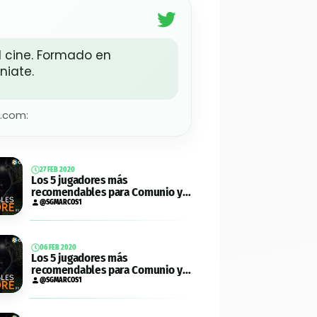
l cine. Formado en
niate.
.com:
27 FEB 2020
Los 5 jugadores más
recomendables para Comunio y
Biwenger de la jornada 26
@SGMARCOS1
06 FEB 2020
Los 5 jugadores más
recomendables para Comunio y
Biwenger de la jornada 23
@SGMARCOS1