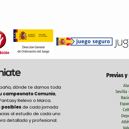
Previas y
Ala
España, dónde te damos toda
Sevilla
tu campeonato Comunio
,
Raci
Fantasy Relevo o Marca.
Espan
 posibles
de cada jornada
Cel
acias al estudio de cada uno
Depo
ra detallada y profesional.
Atlé
Val