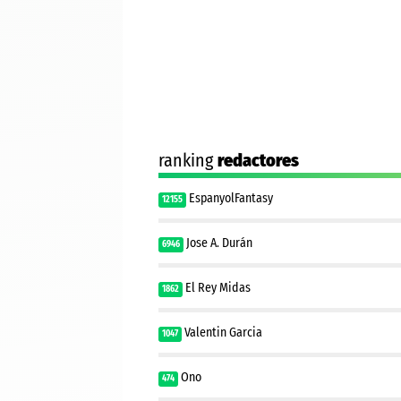
ranking
redactores
EspanyolFantasy
12155
Jose A. Durán
6946
El Rey Midas
1862
Valentin Garcia
1047
Ono
474