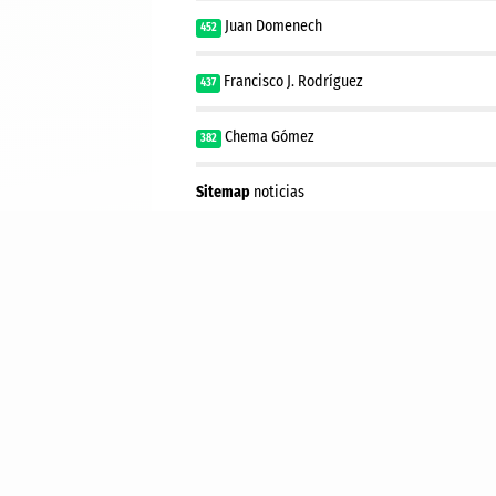
Juan Domenech
452
Francisco J. Rodríguez
437
Chema Gómez
382
Sitemap
noticias