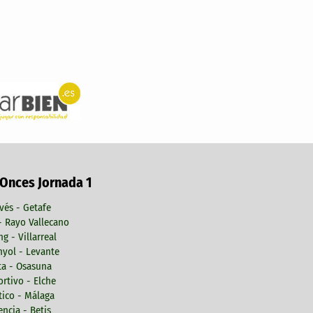
 Onces Jornada 1
vés - Getafe
 - Rayo Vallecano
ng - Villarreal
yol - Levante
ta - Osasuna
rtivo - Elche
tico - Málaga
encia - Betis