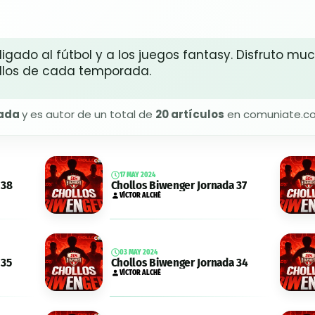
gado al fútbol y a los juegos fantasy. Disfruto mu
ollos de cada temporada.
ada
y es autor de un total de
20 artículos
en comuniate.c
17 MAY 2024
 38
Chollos Biwenger Jornada 37
VÍCTOR ALCHÉ
03 MAY 2024
 35
Chollos Biwenger Jornada 34
VÍCTOR ALCHÉ