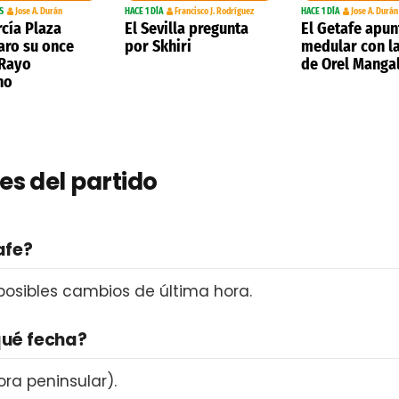
S
Jose A. Durán
HACE 1 DÍA
Francisco J. Rodríguez
HACE 1 DÍA
Jose A. Durán
rcía Plaza
El Sevilla pregunta
El Getafe apun
laro su once
por Skhiri
medular con la
 Rayo
de Orel Manga
no
es del partido
afe?
 posibles cambios de última hora.
qué fecha?
ra peninsular).