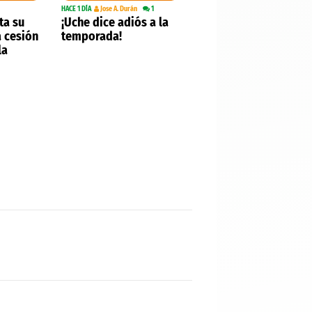
HACE 1 DÍA
Jose A. Durán
1
ta su
¡Uche dice adiós a la
 cesión
temporada!
la