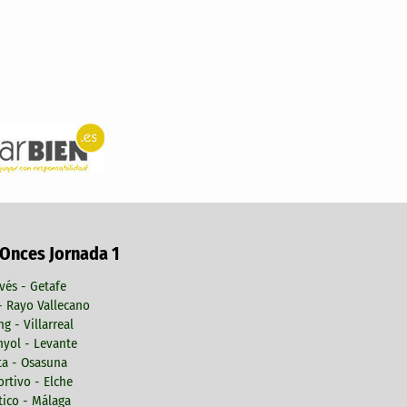
 Onces Jornada 1
vés - Getafe
 - Rayo Vallecano
ng - Villarreal
yol - Levante
ta - Osasuna
rtivo - Elche
tico - Málaga