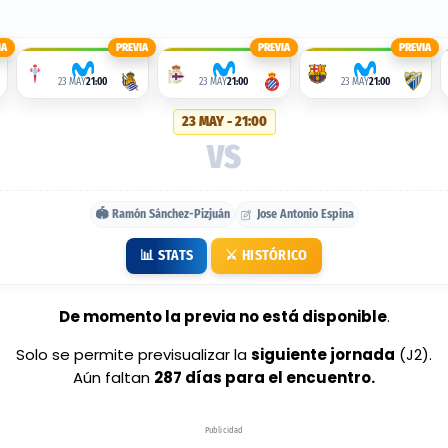
IA
PREVIA
PREVIA
PREVIA
23 MAY
21:00
23 MAY
21:00
23 MAY
21:00
23 MAY - 21:00
VS
🏟️ Ramón Sánchez-Pizjuán
Jose Antonio Espina
📊 STATS
⚔️ HISTÓRICO
De momento la previa no está disponible
.
Solo se permite previsualizar la
siguiente jornada
(J2).
Aún faltan
287 días para el encuentro.
Publicidad