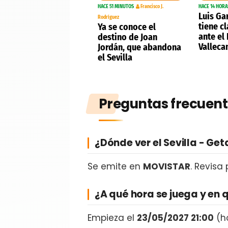
HACE 51 MINUTOS
Francisco J.
HACE 14 HORA
Luis Ga
Rodríguez
tiene c
Ya se conoce el
ante el
destino de Joan
Valleca
Jordán, que abandona
el Sevilla
Preguntas frecuent
¿Dónde ver el Sevilla - Get
Se emite en
MOVISTAR
. Revisa
¿A qué hora se juega y en 
Empieza el
23/05/2027 21:00
(ho