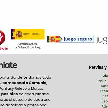
Previas y
Ala
España, dónde te damos toda
Sevilla
tu campeonato Comunio
,
Raci
Fantasy Relevo o Marca.
Espan
 posibles
de cada jornada
Cel
acias al estudio de cada uno
Depo
ra detallada y profesional.
Atlé