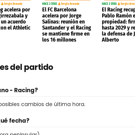
Sergio Armada
HACE 2 DÍAS
Sergio Armada
HACE 2 DÍAS
Sergio Arm
ng acelera por
El FC Barcelona
El Racing recu
girrezabala y
acelera por Jorge
Pablo Ramón 
 un acuerdo
Salinas: reunión en
propiedad: fi
on el Athletic
Santander y el Racing
hasta 2029 y r
se mantiene firme en
la defensa de 
los 16 millones
Alberto
es del partido
ano - Racing?
 posibles cambios de última hora.
qué fecha?
ora peninsular).