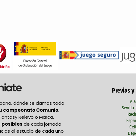
Previas y
Ala
España, dónde te damos toda
Sevilla
tu campeonato Comunio
,
Raci
Fantasy Relevo o Marca.
Espan
 posibles
de cada jornada
Cel
acias al estudio de cada uno
Depo