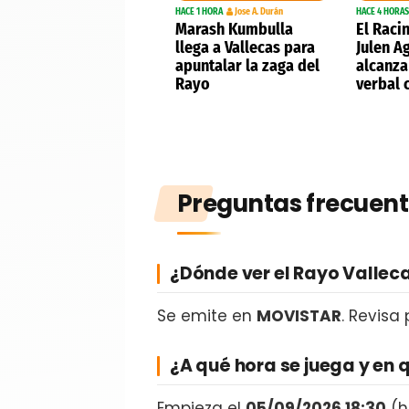
HACE 1 HORA
Jose A. Durán
HACE 4 HORAS
Marash Kumbulla
El Raci
llega a Vallecas para
Julen A
apuntalar la zaga del
alcanza
Rayo
verbal c
Preguntas frecuent
¿Dónde ver el Rayo Vallec
Se emite en
MOVISTAR
. Revisa
¿A qué hora se juega y en 
Empieza el
05/09/2026 18:30
(h