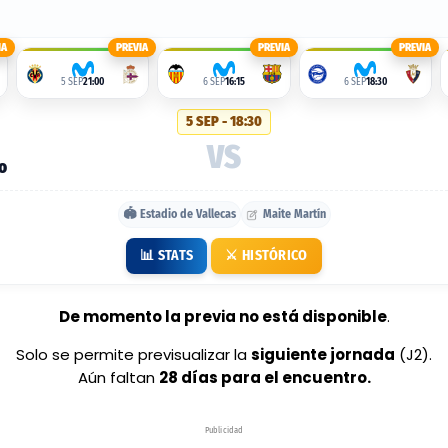
IA
PREVIA
PREVIA
PREVIA
5 SEP
21:00
6 SEP
16:15
6 SEP
18:30
5 SEP - 18:30
VS
o
🏟️ Estadio de Vallecas
Maite Martín
📊 STATS
⚔️ HISTÓRICO
De momento la previa no está disponible
.
Solo se permite previsualizar la
siguiente jornada
(J2).
Aún faltan
28 días para el encuentro.
Publicidad