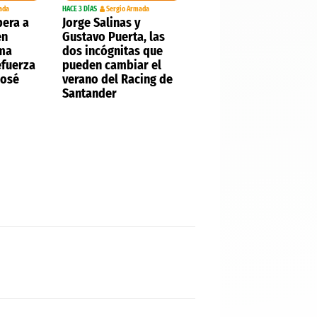
ada
HACE 3 DÍAS
Sergio Armada
pera a
Jorge Salinas y
en
Gustavo Puerta, las
rma
dos incógnitas que
efuerza
pueden cambiar el
José
verano del Racing de
Santander