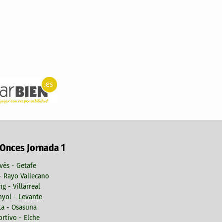
 Onces Jornada 1
vés - Getafe
 - Rayo Vallecano
ng - Villarreal
yol - Levante
ta - Osasuna
rtivo - Elche