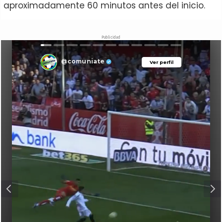
aproximadamente 60 minutos antes del inicio.
Publicidad
@comuniate
Ver perfil
Ver perfil