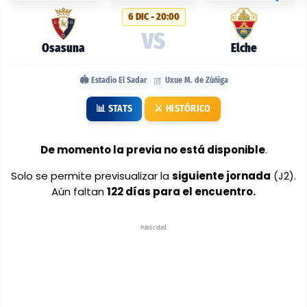
probables:
6 DIC - 20:00
Osasuna
VS
vs
Osasuna
Elche
Elche
🏟️ Estadio El Sadar
Uxue M. de Zúñiga
📊 STATS
⚔️ HISTÓRICO
De momento la previa no está disponible
.
Solo se permite previsualizar la
siguiente jornada
(J2).
Aún faltan
122 días para el encuentro.
Publicidad