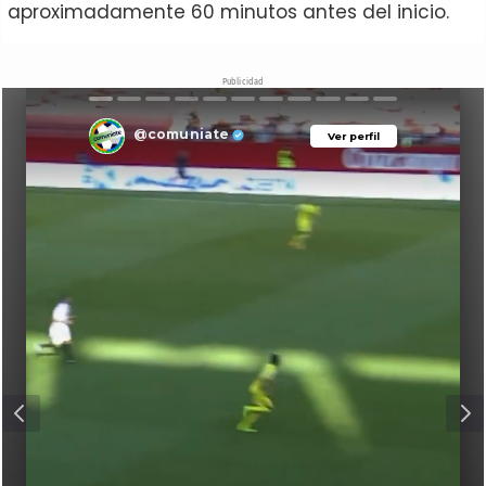
aproximadamente 60 minutos antes del inicio.
Publicidad
@comuniate
Ver perfil
Ver perfil