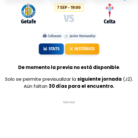
probables:
7 SEP - 19:00
Getafe
VS
vs
Getafe
Celta
Celta
🏟️ Coliseum
Javier Hernandez
📊 STATS
⚔️ HISTÓRICO
De momento la previa no está disponible
.
Solo se permite previsualizar la
siguiente jornada
(J2).
Aún faltan
30 días para el encuentro.
Publicidad