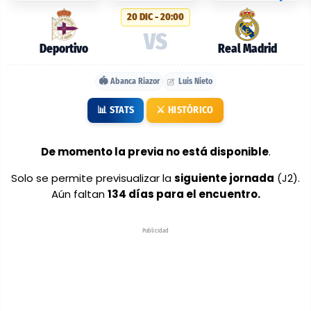
probables:
20 DIC - 20:00
Deportivo
VS
vs
Deportivo
Real Madrid
Real
🏟️ Abanca Riazor
Luis Nieto
Madrid
📊 STATS
⚔️ HISTÓRICO
De momento la previa no está disponible
.
Solo se permite previsualizar la
siguiente jornada
(J2).
Aún faltan
134 días para el encuentro.
Publicidad