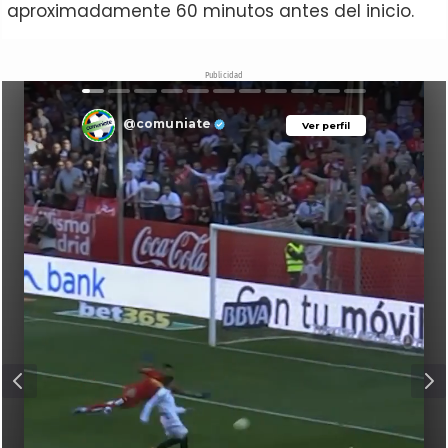
aproximadamente 60 minutos antes del inicio.
Publicidad
@comuniate
Ver perfil
Ver perfil