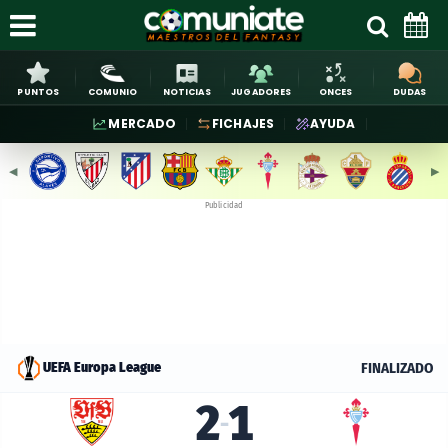
PUNTOS
COMUNIO
NOTICIAS
JUGADORES
ONCES
DUDAS
MERCADO
FICHAJES
AYUDA
◀︎
▶︎
Publicidad
FINALIZADO
UEFA Europa League
2
1
-