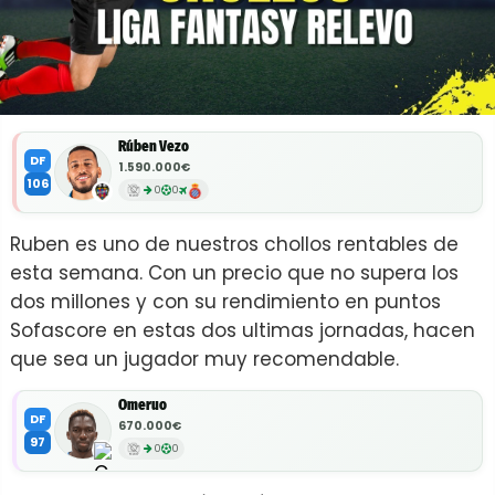
Rúben Vezo
DF
1.590.000€
106
0
0
Ruben es uno de nuestros chollos rentables de
esta semana. Con un precio que no supera los
dos millones y con su rendimiento en puntos
Sofascore en estas dos ultimas jornadas, hacen
que sea un jugador muy recomendable.
Omeruo
DF
670.000€
97
0
0