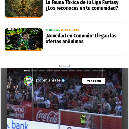
La Fauna Tóxica de tu Liga Fantasy
¿Los reconoces en tu comunidad?
10 ABR 2026
Jose A. Durán
¡Novedad en Comunio! Llegan las
ofertas anónimas
Publicidad
@comuniate
Ver perfil
Ver perfil