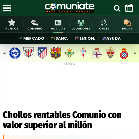
PUNTOS
COMUNIO
NOTICIAS
JUGADORES
ONCES
DUDAS
MERCADO
SANC.
LESION.
AYUDA
◀︎
▶︎
Publicidad
Chollos rentables Comunio con
valor superior al millón