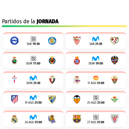
Partidos de la
JORNADA
SAB
19:30
SAB
21:30
DOM
17:00
DOM
19:00
DOM
21:30
17 AGO
21:00
19 AGO
21:00
25 AGO
21:00
26 AGO
21:00
27 AGO
21:00