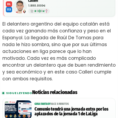
Calleri
DL
1.880.000€
113
0
0
El delantero argentino del equipo catalán está
cada vez ganando más confianza y peso en el
Espanyol. La llegada de Raúl De Tomas para
nada le hizo sombra, sino que por sus últimas
actuaciones en liga parece que lo han
motivado. Cada vez es más complicado
encontrar un delantero que de buen rendimiento
y sea económico y en este caso Calleri cumple
con ambos requisitos.
Noticias relacionadas
SIGUE LEYENDO
GUIA FANTASY
HACE 8 MINUTOS
Comunio tendrá una jornada extra por los
aplazados de la jornada 1 de LaLiga