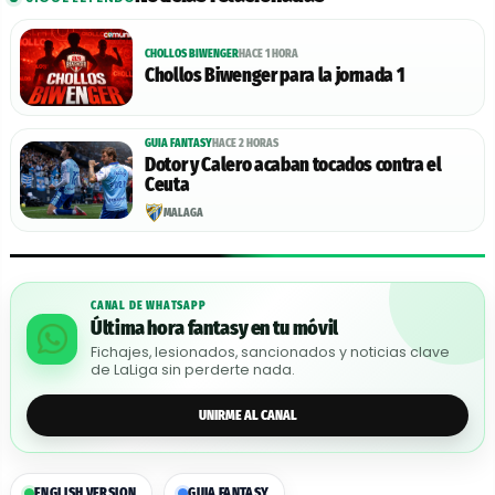
CHOLLOS BIWENGER
HACE 1 HORA
Chollos Biwenger para la jornada 1
GUIA FANTASY
HACE 2 HORAS
Dotor y Calero acaban tocados contra el
Ceuta
MÁLAGA
CANAL DE WHATSAPP
Última hora fantasy en tu móvil
Fichajes, lesionados, sancionados y noticias clave
de LaLiga sin perderte nada.
UNIRME AL CANAL
ENGLISH VERSION
GUIA FANTASY