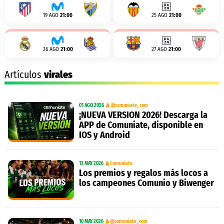
19 AGO
21:00
25 AGO
21:00
26 AGO
21:00
27 AGO
21:00
Artículos
virales
01 AGO 2026
@comuniate_com
¡NUEVA VERSION 2026! Descarga la
APP de Comuniate, disponible en
IOS y Android
13 MAY 2026
Comuniate
Los premios y regalos más locos a
los campeones Comunio y Biwenger
10 MAY 2026
@comuniate_com