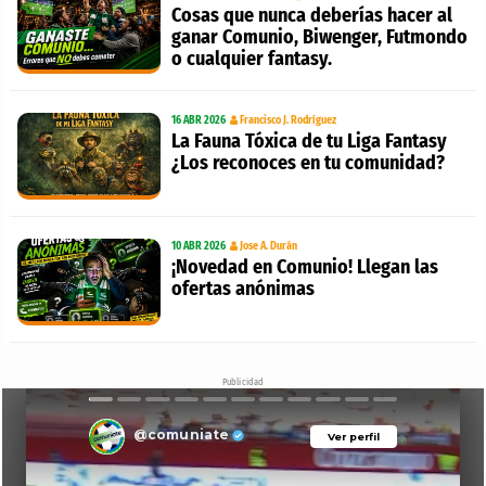
Cosas que nunca deberías hacer al
ganar Comunio, Biwenger, Futmondo
o cualquier fantasy.
16 ABR 2026
Francisco J. Rodríguez
La Fauna Tóxica de tu Liga Fantasy
¿Los reconoces en tu comunidad?
10 ABR 2026
Jose A. Durán
¡Novedad en Comunio! Llegan las
ofertas anónimas
Publicidad
@comuniate
Ver perfil
Ver perfil