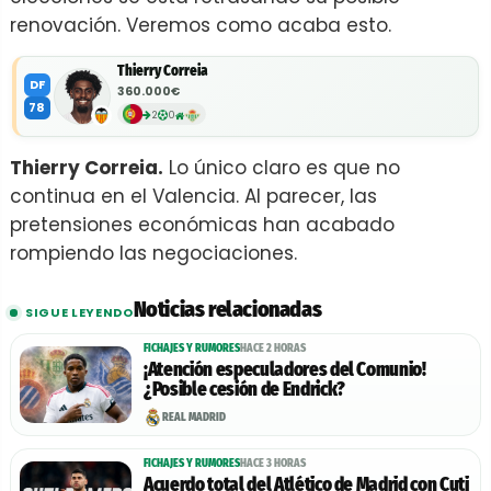
renovación. Veremos como acaba esto.
Thierry Correia
DF
360.000€
78
2
0
Thierry Correia.
Lo único claro es que no
continua en el Valencia. Al parecer, las
pretensiones económicas han acabado
rompiendo las negociaciones.
Noticias relacionadas
SIGUE LEYENDO
FICHAJES Y RUMORES
HACE 2 HORAS
¡Atención especuladores del Comunio!
¿Posible cesión de Endrick?
REAL MADRID
FICHAJES Y RUMORES
HACE 3 HORAS
Acuerdo total del Atlético de Madrid con Cuti