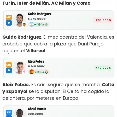
Turín, Inter de Milán, AC Milan y Como.
Guido Rodríguez
MD
5.670.000€
-260.000€
0
0
0
Guido Rodríguez
. El mediocentro del Valencia, es
probable que cubra la plaza que Dani Parejo
deja en el
Villareal
.
Aleix Febas
MD
6.140.000€
+40.000€
0
0
0
Aleix Febas.
Es casi seguro que se marcha.
Celta
y Espanyol
se lo disputan. El Celta ha cogido la
delantera, por meterse en Europa.
Abdul Mumin
DF
200.000€