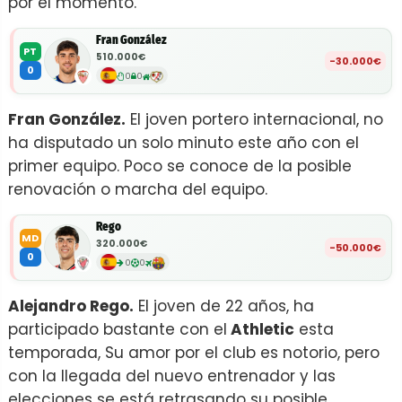
por el momento.
Fran González
PT
510.000€
-30.000€
0
0
0
Fran González.
El joven portero internacional, no
ha disputado un solo minuto este año con el
primer equipo. Poco se conoce de la posible
renovación o marcha del equipo.
Rego
MD
320.000€
-50.000€
0
0
0
Alejandro Rego.
El joven de 22 años, ha
participado bastante con el
Athletic
esta
temporada, Su amor por el club es notorio, pero
con la llegada del nuevo entrenador y las
elecciones se está retrasando su posible