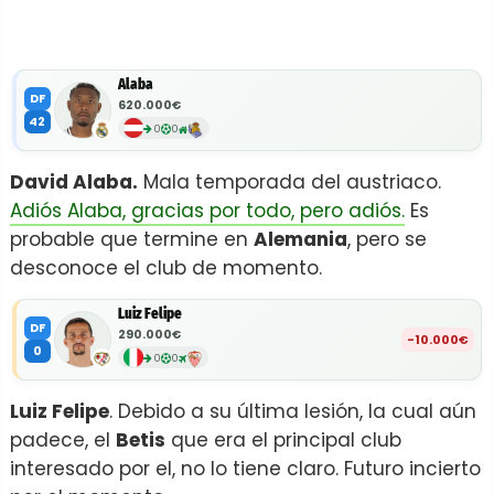
Alaba
DF
620.000€
42
0
0
David Alaba.
Mala temporada del austriaco.
Adiós Alaba, gracias por todo, pero adiós.
Es
probable que termine en
Alemania
, pero se
desconoce el club de momento.
Luiz Felipe
DF
290.000€
-10.000€
0
0
0
Luiz Felipe
. Debido a su última lesión, la cual aún
padece, el
Betis
que era el principal club
interesado por el, no lo tiene claro. Futuro incierto