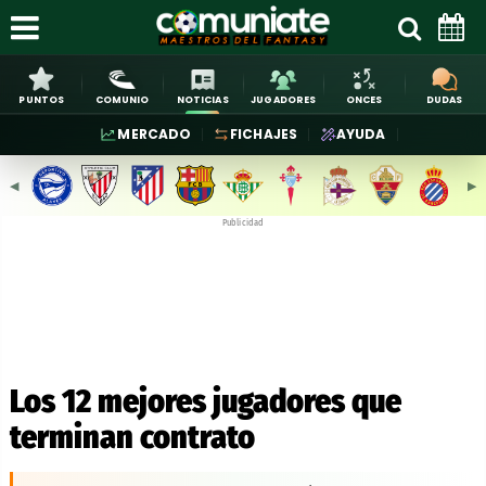
PUNTOS
COMUNIO
NOTICIAS
JUGADORES
ONCES
DUDAS
MERCADO
FICHAJES
AYUDA
◀︎
▶︎
Publicidad
Los 12 mejores jugadores que
terminan contrato