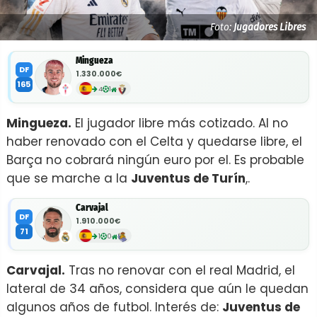
Foto:
Jugadores Libres
Mingueza
DF
1.330.000€
165
4
1
Mingueza.
El jugador libre más cotizado. Al no
haber renovado con el Celta y quedarse libre, el
Barça no cobrará ningún euro por el. Es probable
que se marche a la
Juventus de Turín
,.
Carvajal
DF
1.910.000€
71
1
0
Carvajal.
Tras no renovar con el real Madrid, el
lateral de 34 años, considera que aún le quedan
algunos años de futbol. Interés de:
Juventus de