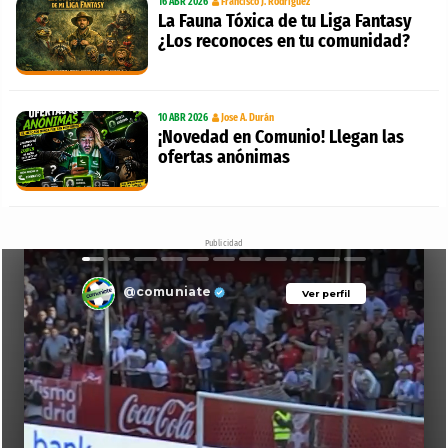
16 ABR 2026
Francisco J. Rodríguez
La Fauna Tóxica de tu Liga Fantasy
¿Los reconoces en tu comunidad?
10 ABR 2026
Jose A. Durán
¡Novedad en Comunio! Llegan las
ofertas anónimas
Publicidad
@comuniate
Ver perfil
Ver perfil