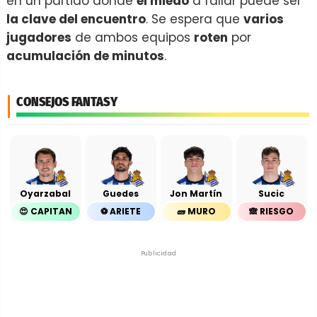
en un partido donde
el miedo
a fallar puede ser
la clave del encuentro
. Se espera que
varios
jugadores
de ambos equipos
roten
por
acumulación de minutos
.
CONSEJOS FANTASY
Oyarzabal
Guedes
Jon Martín
Sucic
😍 CAPITAN
⚽️ ARIETE
🧱 MURO
🙈 RIESGO
Publicidad