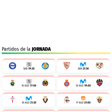
Partidos de la
JORNADA
SAB
19:30
SAB
21:30
16 AGO
17:00
16 AGO
19:00
16 AGO
21:30
17 AGO
21:00