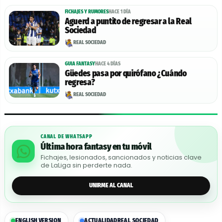
FICHAJES Y RUMORES
HACE 1 DÍA
Aguerd a puntito de regresar a la Real
Sociedad
REAL SOCIEDAD
GUIA FANTASY
HACE 4 DÍAS
Güedes pasa por quirófano ¿Cuándo
regresa?
REAL SOCIEDAD
CANAL DE WHATSAPP
Última hora fantasy en tu móvil
Fichajes, lesionados, sancionados y noticias clave
de LaLiga sin perderte nada.
UNIRME AL CANAL
ENGLISH VERSION
ACTUALIDAD
REAL SOCIEDAD