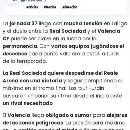
🏟️
Reale Arena
Noticias
Plantilla
Alineación
La
jornada 37
llega con
mucha tensión
en LaLiga
y el duelo entre la
Real Sociedad
y el
Valencia
CF
puede ser clave en la lucha por la
permanencia
. Con
varios equipos jugándose el
descenso
cada punto vale oro a estas alturas
de la temporada.
La Real Sociedad quiere despedirse del Reale
Arena con una victoria
y seguir compitiendo al
máximo en el tramo final. Los txuri-urdin
buscarán imponer su ritmo desde el inicio ante
un rival necesitado
.
El
Valencia
llega
obligado a sumar
para
alejarse
de las zonas peligrosas
. La presión será máxima