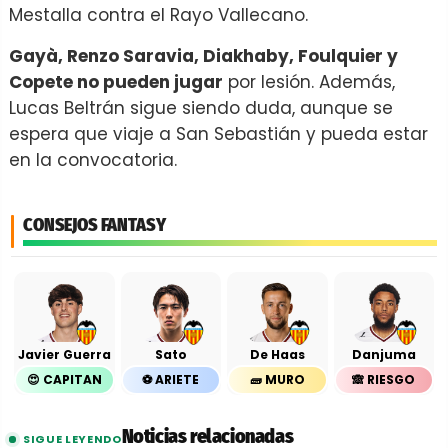
Mestalla contra el Rayo Vallecano.
Gayà, Renzo Saravia, Diakhaby, Foulquier y
Copete no pueden jugar
por lesión. Además,
Lucas Beltrán sigue siendo duda, aunque se
espera que viaje a San Sebastián y pueda estar
en la convocatoria.
CONSEJOS FANTASY
Javier Guerra
Sato
De Haas
Danjuma
😍 CAPITAN
⚽️ ARIETE
🧱 MURO
🙈 RIESGO
Noticias relacionadas
SIGUE LEYENDO