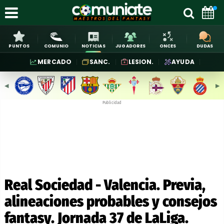
PUNTOS
COMUNIO
NOTICIAS
JUGADORES
ONCES
DUDAS
MERCADO
SANC.
LESION.
AYUDA
◀︎
▶︎
Publicidad
Real Sociedad - Valencia. Previa,
alineaciones probables y consejos
fantasy. Jornada 37 de LaLiga.