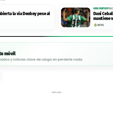
A
GUIA FANTASY
HAC
abierta la vía Denkey pese al
Dani Ceball
mantiene vi
BETIS
tu móvil
nados y noticias clave de LaLiga sin perderte nada.
Publicidad