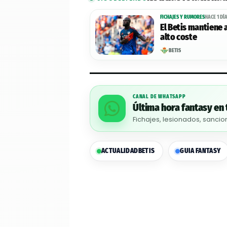
FICHAJES Y RUMORES
HACE 1 DÍ
El Betis mantiene 
alto coste
BETIS
CANAL DE WHATSAPP
Última hora fantasy en 
Fichajes, lesionados, sancio
ACTUALIDAD
BETIS
GUIA FANTASY