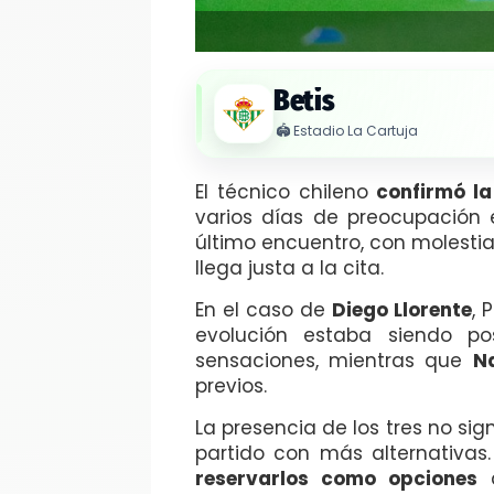
Betis
🏟️
Estadio La Cartuja
El técnico chileno
confirmó la
varios días de preocupación 
último encuentro, con molesti
llega justa a la cita.
En el caso de
Diego Llorente
, 
evolución estaba siendo po
sensaciones, mientras que
N
previos.
La presencia de los tres no sig
partido con más alternativas.
reservarlos como opciones
d