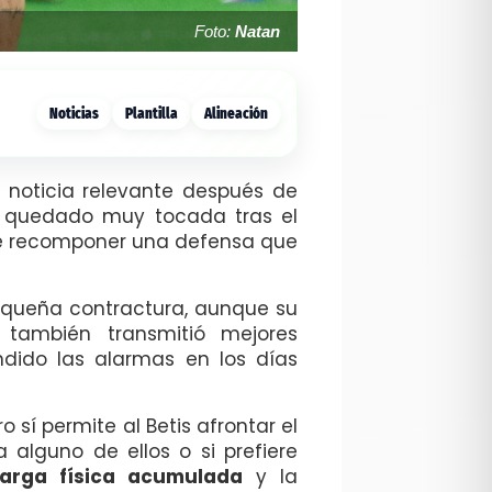
Foto:
Natan
Noticias
Plantilla
Alineación
a noticia relevante después de
ía quedado muy tocada tras el
 de recomponer una defensa que
pequeña contractura, aunque su
r también transmitió mejores
dido las alarmas en los días
 sí permite al Betis afrontar el
a alguno de ellos o si prefiere
rga física acumulada
y la