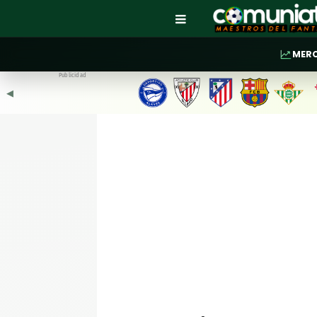
MER
Publicidad
◀︎