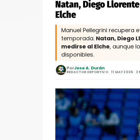
Natan, Diego Llorente
Elche
Manuel Pellegrini recupera 
temporada.
Natan, Diego L
medirse al Elche
, aunque l
disponibles.
Por
Jose A. Durán
REDACTOR DEPORTIVO
11 MAY 2026
2 