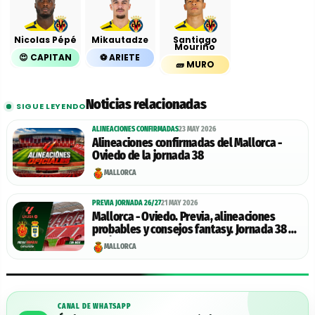
Nicolas Pépé
Mikautadze
Santiago
Mouriño
😍 CAPITAN
⚽️ ARIETE
🧱 MURO
Noticias relacionadas
SIGUE LEYENDO
ALINEACIONES CONFIRMADAS
23 MAY 2026
Alineaciones confirmadas del Mallorca -
Oviedo de la jornada 38
MALLORCA
PREVIA JORNADA 26/27
21 MAY 2026
Mallorca - Oviedo. Previa, alineaciones
probables y consejos fantasy. Jornada 38 de
LaLiga.
MALLORCA
CANAL DE WHATSAPP