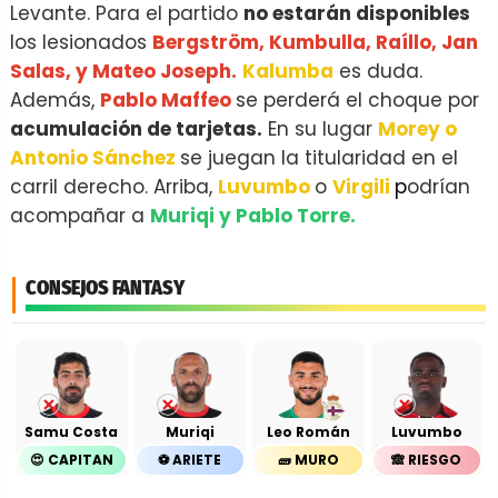
Levante. Para el partido
no estarán disponibles
los lesionados
Bergström, Kumbulla, Raíllo, Jan
Salas, y Mateo Joseph.
Kalumba
es duda.
Además,
Pablo Maffeo
se perderá el choque por
acumulación de tarjetas.
En su lugar
Morey o
Antonio Sánchez
se juegan la titularidad en el
carril derecho. Arriba,
Luvumbo
o
Virgili
p
odrían
acompañar a
Muriqi y Pablo Torre.
CONSEJOS FANTASY
Samu Costa
Muriqi
Leo Román
Luvumbo
😍 CAPITAN
⚽️ ARIETE
🧱 MURO
🙈 RIESGO