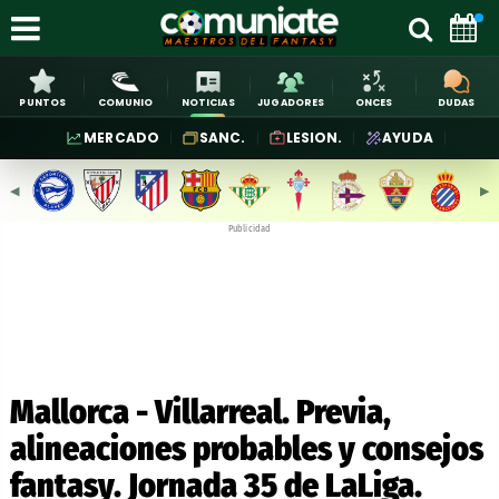
PUNTOS
COMUNIO
NOTICIAS
JUGADORES
ONCES
DUDAS
MERCADO
SANC.
LESION.
AYUDA
◀︎
▶︎
Publicidad
Mallorca - Villarreal. Previa,
alineaciones probables y consejos
fantasy. Jornada 35 de LaLiga.