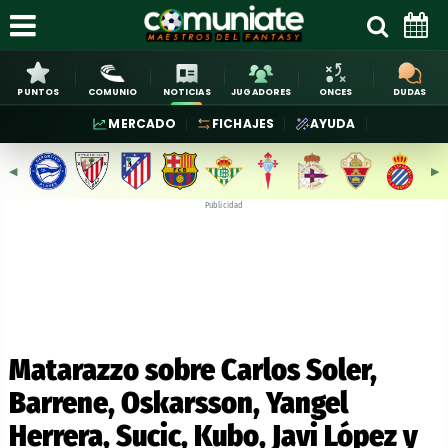
PUNTOS
COMUNIO
NOTICIAS
JUGADORES
ONCES
DUDAS
MERCADO
FICHAJES
AYUDA
◀︎
▶︎
Publicidad
Matarazzo sobre Carlos Soler,
Barrene, Oskarsson, Yangel
Herrera, Sucic, Kubo, Javi López y