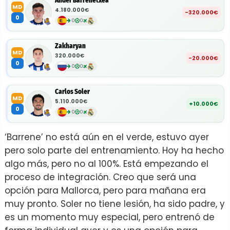
Ander Barrenetxea
MD
4.180.000€
-320.000€
0
0
0
Zakharyan
MD
320.000€
-20.000€
0
0
0
Carlos Soler
MD
5.110.000€
+10.000€
0
0
0
‘Barrene’ no está aún en el verde, estuvo ayer
pero solo parte del entrenamiento. Hoy ha hecho
algo más, pero no al 100%. Está empezando el
proceso de integración. Creo que será una
opción para Mallorca, pero para mañana era
muy pronto. Soler no tiene lesión, ha sido padre, y
es un momento muy especial, pero entrenó de