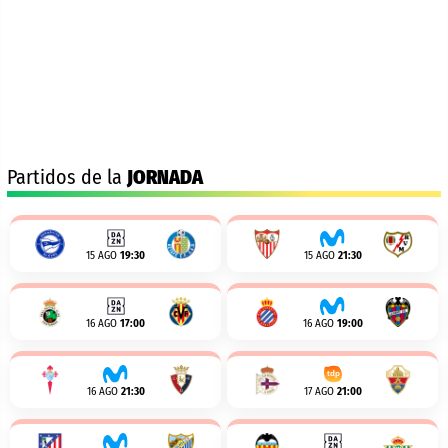
Partidos de la
JORNADA
15 AGO
19:30
15 AGO
21:30
16 AGO
17:00
16 AGO
19:00
16 AGO
21:30
17 AGO
21:00