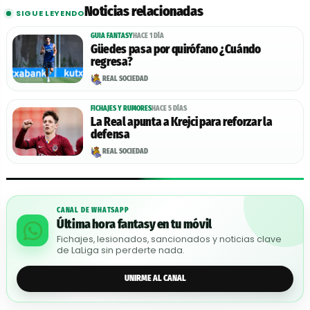
Noticias relacionadas
SIGUE LEYENDO
GUIA FANTASY
HACE 1 DÍA
Güedes pasa por quirófano ¿Cuándo
regresa?
REAL SOCIEDAD
FICHAJES Y RUMORES
HACE 5 DÍAS
La Real apunta a Krejci para reforzar la
defensa
REAL SOCIEDAD
CANAL DE WHATSAPP
Última hora fantasy en tu móvil
Fichajes, lesionados, sancionados y noticias clave
de LaLiga sin perderte nada.
UNIRME AL CANAL