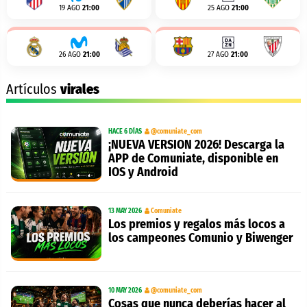
19 AGO
21:00
25 AGO
21:00
26 AGO
21:00
27 AGO
21:00
Artículos
virales
HACE 6 DÍAS
@comuniate_com
¡NUEVA VERSION 2026! Descarga la
APP de Comuniate, disponible en
IOS y Android
13 MAY 2026
Comuniate
Los premios y regalos más locos a
los campeones Comunio y Biwenger
10 MAY 2026
@comuniate_com
Cosas que nunca deberías hacer al