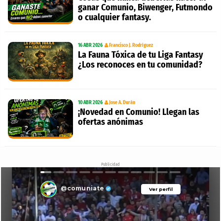
ganar Comunio, Biwenger, Futmondo
o cualquier fantasy.
16 ABR 2026
Francisco J. Rodríguez
La Fauna Tóxica de tu Liga Fantasy
¿Los reconoces en tu comunidad?
10 ABR 2026
Jose A. Durán
¡Novedad en Comunio! Llegan las
ofertas anónimas
Publicidad
@comuniate
Ver perfil
Ver perfil