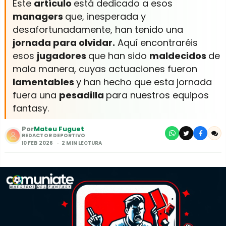
Este
artículo
está dedicado a esos
managers
que, inesperada y
desafortunadamente, han tenido una
jornada para olvidar.
Aquí encontraréis
esos
jugadores
que han sido
maldecidos
de
mala manera, cuyas actuaciones fueron
lamentables
y han hecho que esta jornada
fuera una
pesadilla
para nuestros equipos
fantasy.
Por
Mateu Fuguet
REDACTOR DEPORTIVO
10 FEB 2026
2 MIN LECTURA