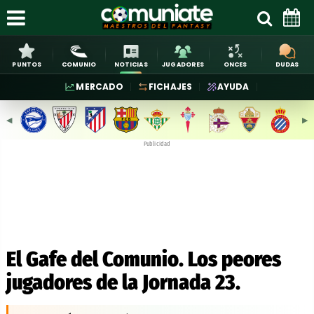
PUNTOS
COMUNIO
NOTICIAS
JUGADORES
ONCES
DUDAS
MERCADO
FICHAJES
AYUDA
◀︎
▶︎
Publicidad
El Gafe del Comunio. Los peores
jugadores de la Jornada 23.