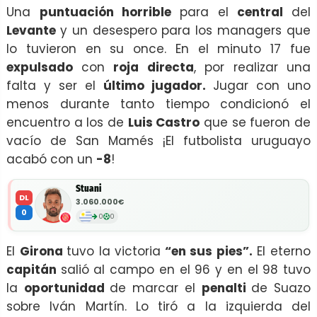
Una
puntuación horrible
para el
central
del
Levante
y un desespero para los managers que
lo tuvieron en su once. En el minuto 17 fue
expulsado
con
roja directa
, por realizar una
falta y ser el
último jugador.
Jugar con uno
menos durante tanto tiempo condicionó el
encuentro a los de
Luis Castro
que se fueron de
vacío de San Mamés ¡El futbolista uruguayo
acabó con un
-8
!
Stuani
DL
3.060.000€
0
0
0
El
Girona
tuvo la victoria
“en sus pies”.
El eterno
capitán
salió al campo en el 96 y en el 98 tuvo
la
oportunidad
de marcar el
penalti
de Suazo
sobre Iván Martín. Lo tiró a la izquierda del