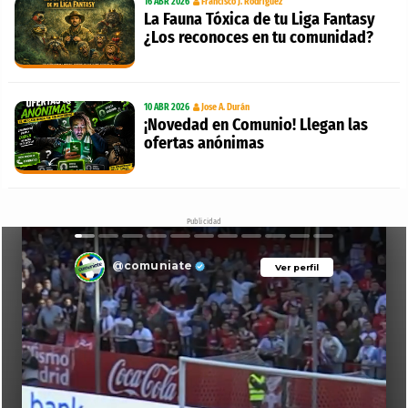
16 ABR 2026
Francisco J. Rodríguez
La Fauna Tóxica de tu Liga Fantasy
¿Los reconoces en tu comunidad?
10 ABR 2026
Jose A. Durán
¡Novedad en Comunio! Llegan las
ofertas anónimas
Publicidad
@comuniate
Ver perfil
Ver perfil