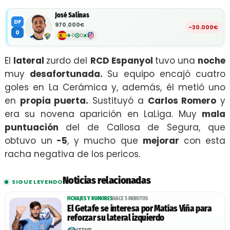
José Salinas
DF
970.000€
-30.000€
0
0
0
El
lateral
zurdo del
RCD Espanyol
tuvo una
noche
muy
desafortunada.
Su equipo encajó cuatro
goles en La Cerámica y, además, él metió uno
en
propia puerta.
Sustituyó a
Carlos Romero
y
era su novena aparición en LaLiga. Muy
mala
puntuación
del de Callosa de Segura, que
obtuvo un
-5
, y mucho que
mejorar
con esta
racha negativa de los pericos.
Noticias relacionadas
SIGUE LEYENDO
FICHAJES Y RUMORES
HACE 5 MINUTOS
El Getafe se interesa por Matías Viña para
reforzar su lateral izquierdo