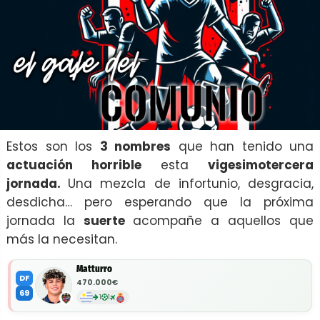
Estos son los
3 nombres
que han tenido una
actuación horrible
esta
vigesimotercera
jornada.
Una mezcla de infortunio, desgracia,
desdicha… pero esperando que la próxima
jornada la
suerte
acompañe a aquellos que
más la necesitan.
Matturro
DF
470.000€
69
1
1