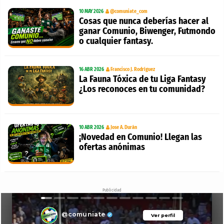
10 MAY 2026
@comuniate_com
Cosas que nunca deberías hacer al
ganar Comunio, Biwenger, Futmondo
o cualquier fantasy.
16 ABR 2026
Francisco J. Rodríguez
La Fauna Tóxica de tu Liga Fantasy
¿Los reconoces en tu comunidad?
10 ABR 2026
Jose A. Durán
¡Novedad en Comunio! Llegan las
ofertas anónimas
Publicidad
@comuniate
Ver perfil
Ver perfil