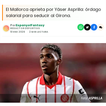
El Mallorca aprieta por Yáser Asprilla: órdago
salarial para seducir al Girona.
Por
EspanyolFantasy
REDACTOR DEPORTIVO
10 ENE 2026
2 MIN LECTURA
Foto:
ASPRILLA