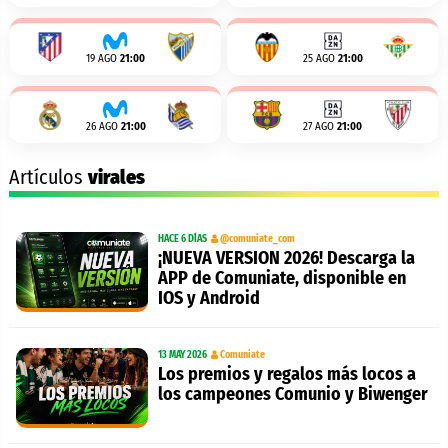
19 AGO
21:00
25 AGO
21:00
26 AGO
21:00
27 AGO
21:00
Artículos
virales
HACE 6 DÍAS
@comuniate_com
¡NUEVA VERSION 2026! Descarga la
APP de Comuniate, disponible en
IOS y Android
13 MAY 2026
Comuniate
Los premios y regalos más locos a
los campeones Comunio y Biwenger