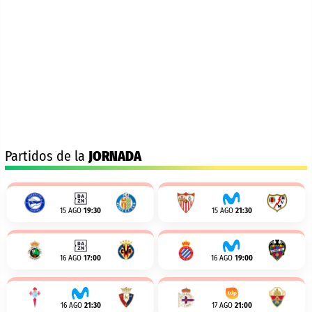
Partidos de la
JORNADA
15 AGO
19:30
15 AGO
21:30
16 AGO
17:00
16 AGO
19:00
16 AGO
21:30
17 AGO
21:00