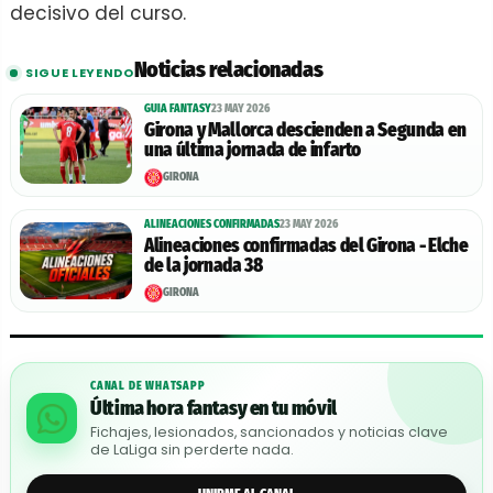
decisivo del curso.
Noticias relacionadas
SIGUE LEYENDO
GUIA FANTASY
23 MAY 2026
Girona y Mallorca descienden a Segunda en
una última jornada de infarto
GIRONA
ALINEACIONES CONFIRMADAS
23 MAY 2026
Alineaciones confirmadas del Girona - Elche
de la jornada 38
GIRONA
CANAL DE WHATSAPP
Última hora fantasy en tu móvil
Fichajes, lesionados, sancionados y noticias clave
de LaLiga sin perderte nada.