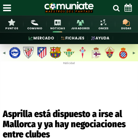
PUNTOS
COMUNIO
NOTICIAS
JUGADORES
ONCES
DUDAS
MERCADO
FICHAJES
AYUDA
◀︎
▶︎
Publicidad
Asprilla está dispuesto a irse al
Mallorca y ya hay negociaciones
entre clubes