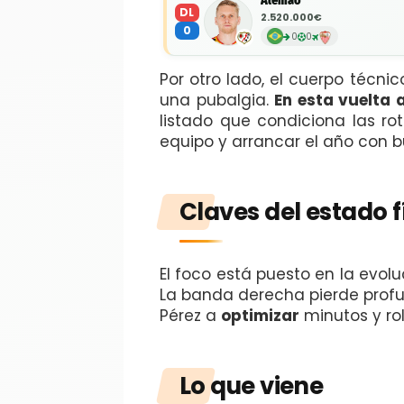
Alemao
DL
2.520.000€
0
0
0
Por otro lado, el cuerpo técn
una pubalgia.
En esta vuelta 
listado que condiciona las ro
equipo y arrancar el año con 
Claves del estado f
El foco está puesto en la evol
La banda derecha pierde profun
Pérez a
optimizar
minutos y rol
Lo que viene