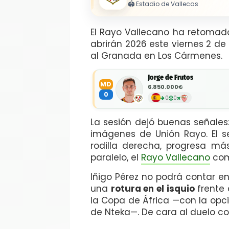
🏟️
Estadio de Vallecas
El Rayo Vallecano ha retomado
abrirán 2026 este viernes 2 de
al Granada en Los Cármenes.
Jorge de Frutos
MD
6.850.000€
0
0
0
La sesión dejó buenas señales
imágenes de Unión Rayo. El 
rodilla derecha, progresa má
paralelo, el
Rayo Vallecano
com
Iñigo Pérez no podrá contar en
una
rotura en el isquio
frente 
la Copa de África —con la opci
de Nteka—. De cara al duelo co