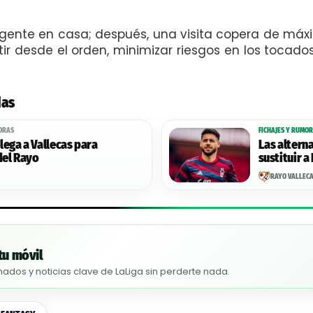
igente en casa; después, una visita copera de máx
r desde el orden, minimizar riesgos en los tocado
das
HORAS
FICHAJES Y RUMOR
lega a Vallecas para
Las altern
del Rayo
sustituir a
RAYO VALLEC
tu móvil
nados y noticias clave de LaLiga sin perderte nada.