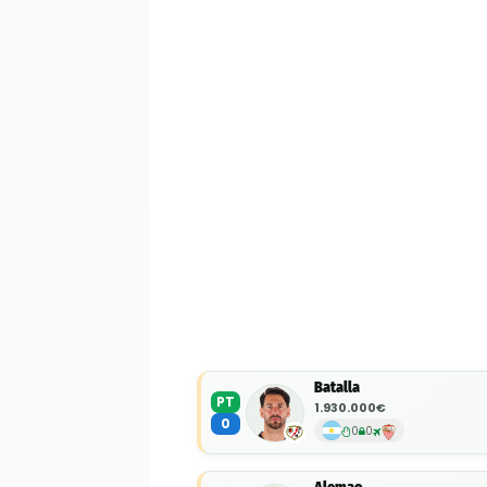
Batalla
PT
1.930.000€
0
0
0