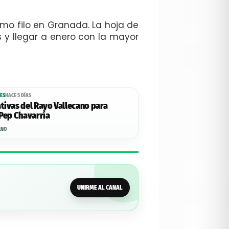
imo filo en Granada. La hoja de
s y llegar a enero con la mayor
ES
HACE 5 DÍAS
ativas del Rayo Vallecano para
 Pep Chavarría
ANO
UNIRME AL CANAL