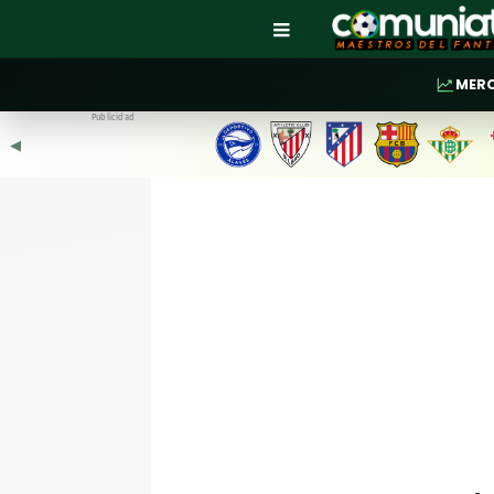
MER
Publicidad
◀︎