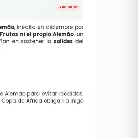
-280.000€
lemão
, inédito en diciembre por
 Frutos ni el propio Alemão
, un
fían en sostener la
solidez
del
.
de Alemão para evitar recaídas.
 Copa de África obligan a Iñigo