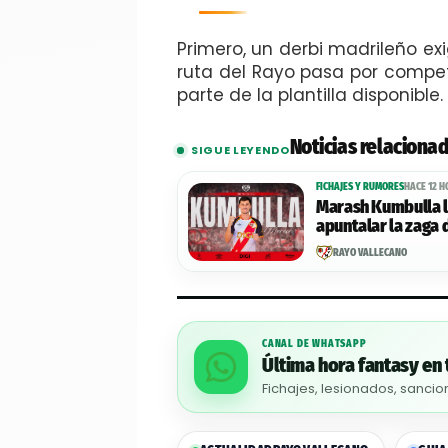
Primero, un derbi madrileño ex
ruta del Rayo pasa por competi
parte de la plantilla disponible.
Noticias relaciona
SIGUE LEYENDO
FICHAJES Y RUMORES
HACE 12 
Marash Kumbulla l
apuntalar la zaga 
RAYO VALLECANO
CANAL DE WHATSAPP
Última hora fantasy en 
Fichajes, lesionados, sancio