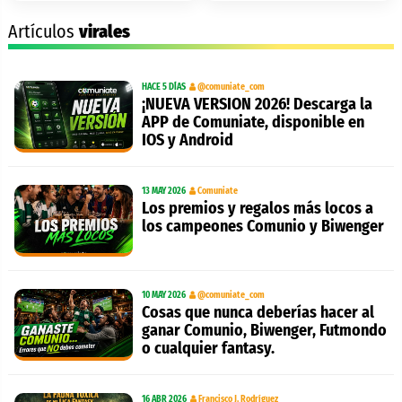
Artículos
virales
HACE 5 DÍAS
@comuniate_com
¡NUEVA VERSION 2026! Descarga la
APP de Comuniate, disponible en
IOS y Android
13 MAY 2026
Comuniate
Los premios y regalos más locos a
los campeones Comunio y Biwenger
10 MAY 2026
@comuniate_com
Cosas que nunca deberías hacer al
ganar Comunio, Biwenger, Futmondo
o cualquier fantasy.
16 ABR 2026
Francisco J. Rodríguez