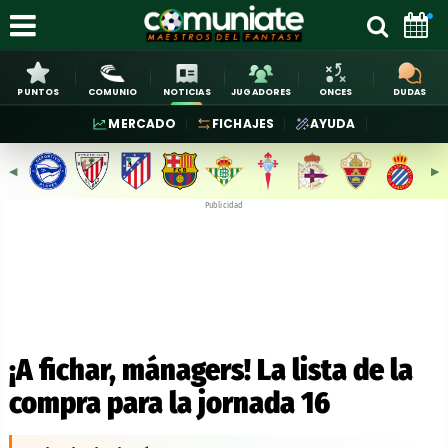
PUNTOS
COMUNIO
NOTICIAS
JUGADORES
ONCES
DUDAS
MERCADO
FICHAJES
AYUDA
◀︎
▶︎
Publicidad
¡A fichar, mánagers! La lista de la
compra para la jornada 16