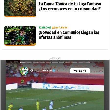
La Fauna Tóxica de tu Liga Fantasy
¿Los reconoces en tu comunidad?
10 ABR 2026
Jose A. Durán
¡Novedad en Comunio! Llegan las
ofertas anónimas
Publicidad
@comuniate
Ver perfil
Ver perfil