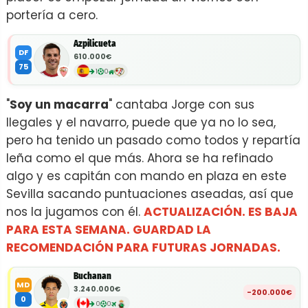
portería a cero.
Azpilicueta
DF
610.000€
75
1
0
"
Soy un macarra
" cantaba Jorge con sus
Ilegales y el navarro, puede que ya no lo sea,
pero ha tenido un pasado como todos y repartía
leña como el que más. Ahora se ha refinado
algo y es capitán con mando en plaza en este
Sevilla sacando puntuaciones aseadas, así que
nos la jugamos con él.
ACTUALIZACIÓN. ES BAJA
PARA ESTA SEMANA. GUARDAD LA
RECOMENDACIÓN PARA FUTURAS JORNADAS.
Buchanan
MD
3.240.000€
-200.000€
0
0
0