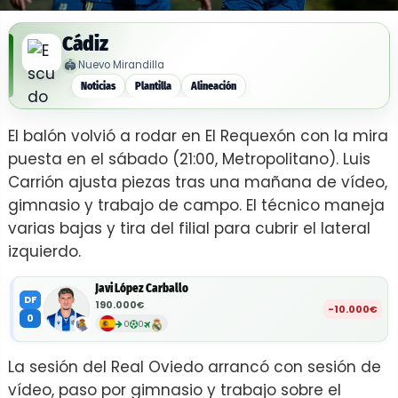
Cádiz
🏟️
Nuevo Mirandilla
Noticias
Plantilla
Alineación
El balón volvió a rodar en El Requexón con la mira
puesta en el sábado (21:00, Metropolitano). Luis
Carrión ajusta piezas tras una mañana de vídeo,
gimnasio y trabajo de campo. El técnico maneja
varias bajas y tira del filial para cubrir el lateral
izquierdo.
Javi López Carballo
DF
190.000€
-10.000€
0
0
0
La sesión del Real Oviedo arrancó con sesión de
vídeo, paso por gimnasio y trabajo sobre el