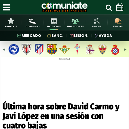
PUNTOS
COMUNIO
NOTICIAS
JUGADORES
ONCES
DUDAS
MERCADO
SANC.
LESION.
AYUDA
◀︎
▶︎
Publicidad
Última hora sobre David Carmo y
Javi López en una sesión con
cuatro bajas