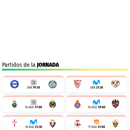
Partidos de la
JORNADA
SAB
19:30
SAB
21:30
16 AGO
17:00
16 AGO
19:00
16 AGO
21:30
17 AGO
21:00