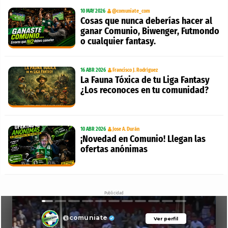
10 MAY 2026
@comuniate_com
Cosas que nunca deberías hacer al
ganar Comunio, Biwenger, Futmondo
o cualquier fantasy.
16 ABR 2026
Francisco J. Rodríguez
La Fauna Tóxica de tu Liga Fantasy
¿Los reconoces en tu comunidad?
10 ABR 2026
Jose A. Durán
¡Novedad en Comunio! Llegan las
ofertas anónimas
Publicidad
@comuniate
Ver perfil
Ver perfil