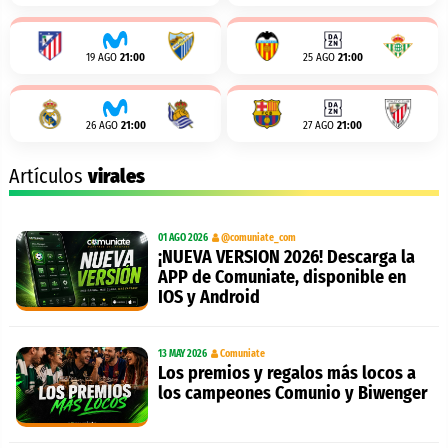
19 AGO
21:00
25 AGO
21:00
26 AGO
21:00
27 AGO
21:00
Artículos
virales
01 AGO 2026
@comuniate_com
¡NUEVA VERSION 2026! Descarga la
APP de Comuniate, disponible en
IOS y Android
13 MAY 2026
Comuniate
Los premios y regalos más locos a
los campeones Comunio y Biwenger