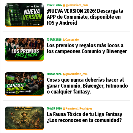
01 AGO 2026
@comuniate_com
¡NUEVA VERSION 2026! Descarga la
APP de Comuniate, disponible en
IOS y Android
13 MAY 2026
Comuniate
Los premios y regalos más locos a
los campeones Comunio y Biwenger
10 MAY 2026
@comuniate_com
Cosas que nunca deberías hacer al
ganar Comunio, Biwenger, Futmondo
o cualquier fantasy.
16 ABR 2026
Francisco J. Rodríguez
La Fauna Tóxica de tu Liga Fantasy
¿Los reconoces en tu comunidad?