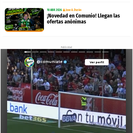
10 ABR 2026
Jose A. Durán
¡Novedad en Comunio! Llegan las
ofertas anónimas
Publicidad
@comuniate
Ver perfil
Ver perfil