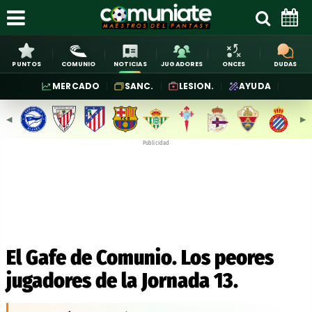
PUNTOS
COMUNIO
NOTICIAS
JUGADORES
ONCES
DUDAS
MERCADO
SANC.
LESION.
AYUDA
◀︎
▶︎
Publicidad
El Gafe de Comunio. Los peores
jugadores de la Jornada 13.