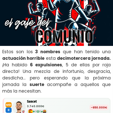
Estos son los
3 nombres
que han tenido una
actuación horrible
esta
decimotercera jornada.
¡Ha habido
6 expulsiones
, 5 de ellas por roja
directa! Una mezcla de infortunio, desgracia,
desdicha… pero esperando que la próxima
jornada la
suerte
acompañe a aquellos que
más la necesitan.
Sancet
MD
3.740.000€
-650.000€
0
0
0