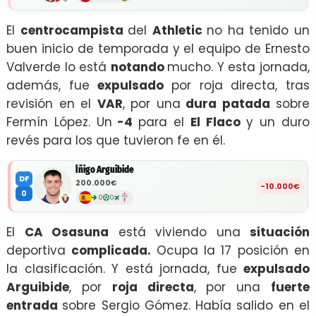
El
centrocampista
del
Athletic
no ha tenido un
buen inicio de temporada y el equipo de Ernesto
Valverde lo está
notando
mucho. Y esta jornada,
además, fue
expulsado
por roja directa, tras
revisión en el
VAR
, por una
dura patada
sobre
Fermín López. Un
-4
para el
El Flaco
y un duro
revés para los que tuvieron fe en él.
Íñigo Arguibide
DF
200.000€
-10.000€
0
0
0
El
CA Osasuna
está viviendo una
situación
deportiva
complicada.
Ocupa la 17 posición en
la clasificación. Y está jornada, fue
expulsado
Arguibide
, por
roja directa
, por una
fuerte
entrada
sobre Sergio Gómez. Había salido en el