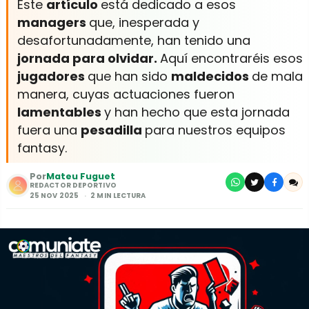
Este
artículo
está dedicado a esos
managers
que, inesperada y
desafortunadamente, han tenido una
jornada para olvidar.
Aquí encontraréis esos
jugadores
que han sido
maldecidos
de mala
manera, cuyas actuaciones fueron
lamentables
y han hecho que esta jornada
fuera una
pesadilla
para nuestros equipos
fantasy.
Por
Mateu Fuguet
REDACTOR DEPORTIVO
25 NOV 2025
2 MIN LECTURA