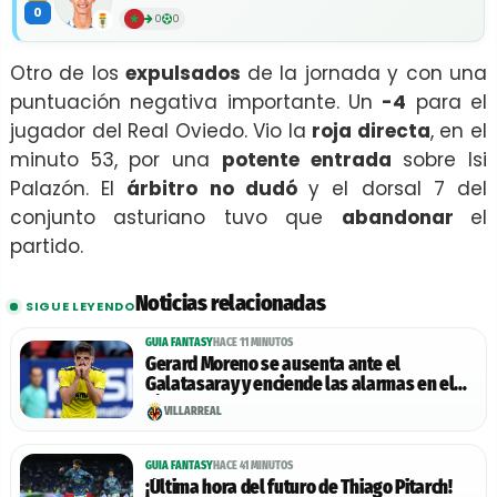
0
0
0
Otro de los
expulsados
de la jornada y con una
puntuación negativa importante. Un
-4
para el
jugador del Real Oviedo. Vio la
roja directa
, en el
minuto 53, por una
potente entrada
sobre Isi
Palazón. El
árbitro no dudó
y el dorsal 7 del
conjunto asturiano tuvo que
abandonar
el
partido.
Noticias relacionadas
SIGUE LEYENDO
GUIA FANTASY
HACE 11 MINUTOS
Gerard Moreno se ausenta ante el
Galatasaray y enciende las alarmas en el
Villarreal
VILLARREAL
GUIA FANTASY
HACE 41 MINUTOS
¡Última hora del futuro de Thiago Pitarch!