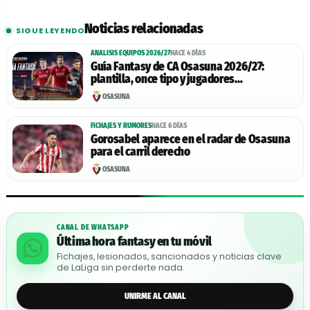
Noticias relacionadas
SIGUE LEYENDO
ANALISIS EQUIPOS 2026/27
HACE 4 DÍAS
Guía Fantasy de CA Osasuna 2026/27:
plantilla, once tipo y jugadores
recomendables
OSASUNA
FICHAJES Y RUMORES
HACE 6 DÍAS
Gorosabel aparece en el radar de Osasuna
para el carril derecho
OSASUNA
CANAL DE WHATSAPP
Última hora fantasy en tu móvil
Fichajes, lesionados, sancionados y noticias clave
de LaLiga sin perderte nada.
UNIRME AL CANAL