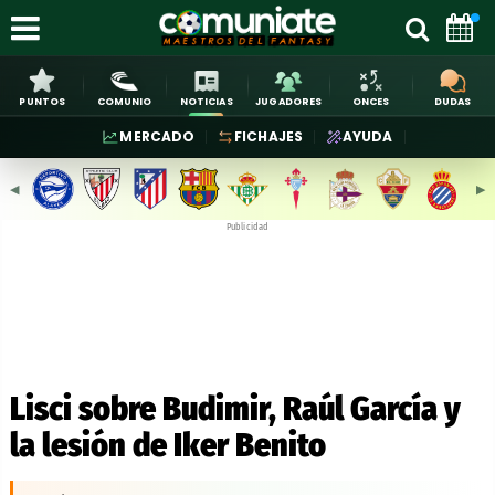
PUNTOS
COMUNIO
NOTICIAS
JUGADORES
ONCES
DUDAS
MERCADO
FICHAJES
AYUDA
◀︎
▶︎
Publicidad
Lisci sobre Budimir, Raúl García y
la lesión de Iker Benito