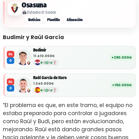
Osasuna
🏟️
Estadio El Sadar
Noticias
Plantilla
Alineación
Budimir y Raúl García
Budimir
DL
11.410.000€
+290.000€
0
0
0
Raúl García de Haro
DL
1.340.000€
+150.000€
0
0
0
“El problema es que, en este tramo, el equipo no
estaba preparado para controlar a jugadores
como Raúl y Budi, pero están evolucionando,
mejorando. Raúl está dando grandes pasos
hacia adelante y le deben venir cosas buenas