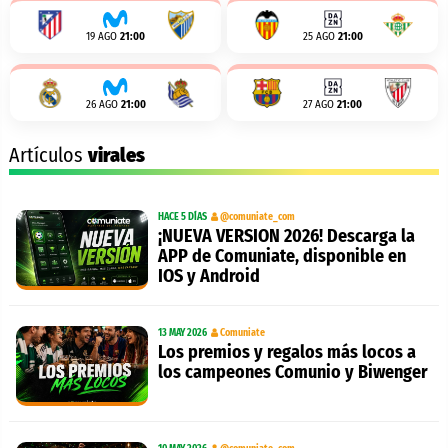
19 AGO
21:00
25 AGO
21:00
26 AGO
21:00
27 AGO
21:00
Artículos
virales
HACE 5 DÍAS
@comuniate_com
¡NUEVA VERSION 2026! Descarga la
APP de Comuniate, disponible en
IOS y Android
13 MAY 2026
Comuniate
Los premios y regalos más locos a
los campeones Comunio y Biwenger