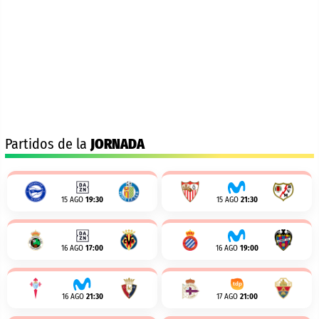
Partidos de la
JORNADA
15 AGO
19:30
15 AGO
21:30
16 AGO
17:00
16 AGO
19:00
16 AGO
21:30
17 AGO
21:00