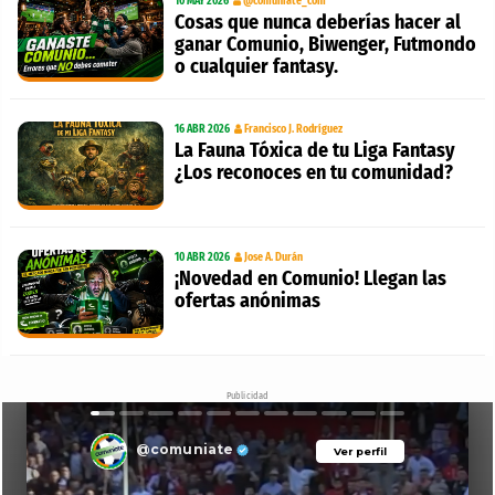
10 MAY 2026
@comuniate_com
Cosas que nunca deberías hacer al
ganar Comunio, Biwenger, Futmondo
o cualquier fantasy.
16 ABR 2026
Francisco J. Rodríguez
La Fauna Tóxica de tu Liga Fantasy
¿Los reconoces en tu comunidad?
10 ABR 2026
Jose A. Durán
¡Novedad en Comunio! Llegan las
ofertas anónimas
Publicidad
@comuniate
Ver perfil
Ver perfil