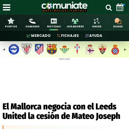
PUNTOS
COMUNIO
NOTICIAS
JUGADORES
ONCES
DUDAS
MERCADO
FICHAJES
AYUDA
◀︎
▶︎
Publicidad
El Mallorca negocia con el Leeds
United la cesión de Mateo Joseph