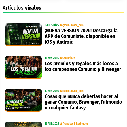
Artículos
virales
HACE 5 DÍAS
@comuniate_com
¡NUEVA VERSION 2026! Descarga la
APP de Comuniate, disponible en
IOS y Android
13 MAY 2026
Comuniate
Los premios y regalos más locos a
los campeones Comunio y Biwenger
10 MAY 2026
@comuniate_com
Cosas que nunca deberías hacer al
ganar Comunio, Biwenger, Futmondo
o cualquier fantasy.
16 ABR 2026
Francisco J. Rodríguez