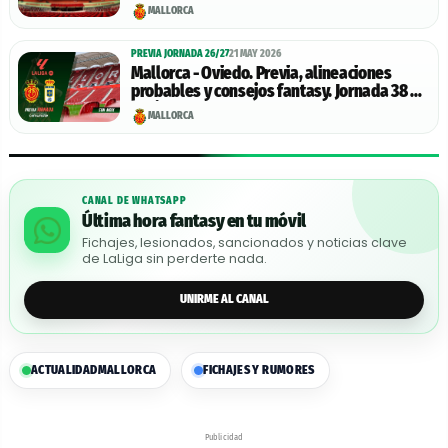
MALLORCA
PREVIA JORNADA 26/27
21 MAY 2026
Mallorca - Oviedo. Previa, alineaciones
probables y consejos fantasy. Jornada 38 de
LaLiga.
MALLORCA
CANAL DE WHATSAPP
Última hora fantasy en tu móvil
Fichajes, lesionados, sancionados y noticias clave
de LaLiga sin perderte nada.
UNIRME AL CANAL
ACTUALIDAD
MALLORCA
FICHAJES Y RUMORES
Publicidad