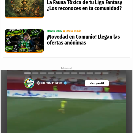
La Fauna Tóxica de tu Liga Fantasy
¿Los reconoces en tu comunidad?
10 ABR 2026
Jose A. Durán
¡Novedad en Comunio! Llegan las
ofertas anónimas
Publicidad
@comuniate
Ver perfil
Ver perfil