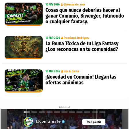
10 MAY 2026
@comuniate_com
Cosas que nunca deberías hacer al
ganar Comunio, Biwenger, Futmondo
o cualquier fantasy.
16 ABR 2026
Francisco J. Rodríguez
La Fauna Tóxica de tu Liga Fantasy
¿Los reconoces en tu comunidad?
10 ABR 2026
Jose A. Durán
¡Novedad en Comunio! Llegan las
ofertas anónimas
Publicidad
@comuniate
Ver perfil
Ver perfil