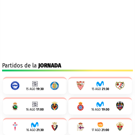
Partidos de la
JORNADA
15 AGO
19:30
15 AGO
21:30
16 AGO
17:00
16 AGO
19:00
16 AGO
21:30
17 AGO
21:00