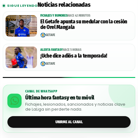
Noticias relacionadas
SIGUE LEYENDO
FICHAJES Y RUMORES
HACE 42 MINUTOS
El Getafe apunta su medular con la cesión
de Orel Mangala
GETAFE
ALERTA FANTASY
HACE 5 HORAS
¡Uche dice adiós a la temporada!
GETAFE
CANAL DE WHATSAPP
Última hora fantasy en tu móvil
Fichajes, lesionados, sancionados y noticias clave
de LaLiga sin perderte nada.
UNIRME AL CANAL