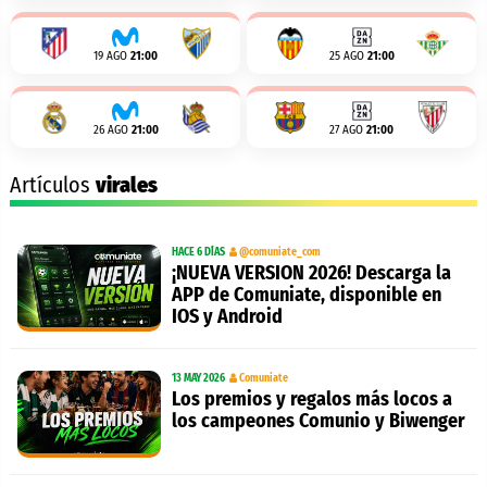
19 AGO
21:00
25 AGO
21:00
26 AGO
21:00
27 AGO
21:00
Artículos
virales
HACE 6 DÍAS
@comuniate_com
¡NUEVA VERSION 2026! Descarga la
APP de Comuniate, disponible en
IOS y Android
13 MAY 2026
Comuniate
Los premios y regalos más locos a
los campeones Comunio y Biwenger