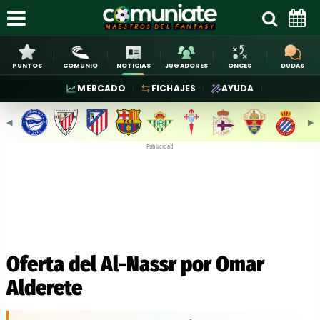
PUNTOS
COMUNIO
NOTICIAS
JUGADORES
ONCES
DUDAS
MERCADO
FICHAJES
AYUDA
◀︎
▶︎
Publicidad
Oferta del Al-Nassr por Omar
Alderete