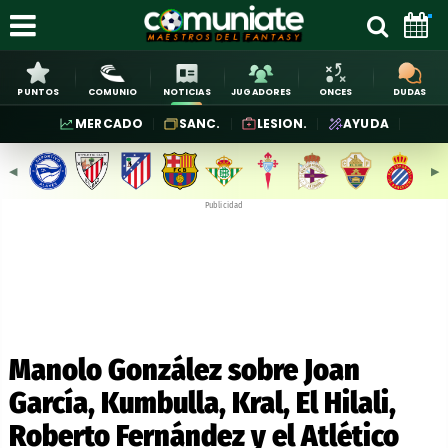
PUNTOS
COMUNIO
NOTICIAS
JUGADORES
ONCES
DUDAS
MERCADO
SANC.
LESION.
AYUDA
◀︎
▶︎
Publicidad
Manolo González sobre Joan
García, Kumbulla, Kral, El Hilali,
Roberto Fernández y el Atlético