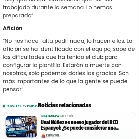
trabajado durante la semana. Lo hemos
preparado”
Afición
“No nos hace falta pedir nada, lo hacen ellos. La
afición se ha identificado con el equipo, sabe de
las dificultades que ha tenido el club para
configurar la plantilla. Estarán a muerte con
nosotros, solo podemos darles las gracias. Son
más importantes de lo que la gente se puede
pensar”.
Noticias relacionadas
SIGUE LEYENDO
GUIA FANTASY
HACE 1 DÍA
Unai Núñez es nuevo jugador del RCD
Espanyol: ¿Se puede considerar una
oportunidad Fantasy?
ESPANYOL