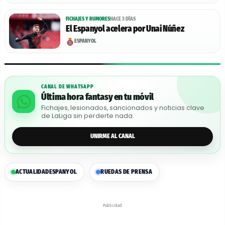
FICHAJES Y RUMORES
HACE 3 DÍAS
El Espanyol acelera por Unai Núñez
ESPANYOL
CANAL DE WHATSAPP
Última hora fantasy en tu móvil
Fichajes, lesionados, sancionados y noticias clave
de LaLiga sin perderte nada.
UNIRME AL CANAL
ACTUALIDAD
ESPANYOL
RUEDAS DE PRENSA
Publicidad