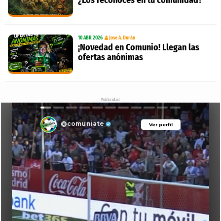
10 ABR 2026
Jose A. Durán
¡Novedad en Comunio! Llegan las
ofertas anónimas
Publicidad
@comuniate
Ver perfil
Ver perfil