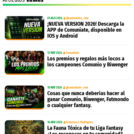
01 AGO 2026
@comuniate_com
¡NUEVA VERSION 2026! Descarga la
APP de Comuniate, disponible en
IOS y Android
13 MAY 2026
Comuniate
Los premios y regalos más locos a
los campeones Comunio y Biwenger
10 MAY 2026
@comuniate_com
Cosas que nunca deberías hacer al
ganar Comunio, Biwenger, Futmondo
o cualquier fantasy.
16 ABR 2026
Francisco J. Rodríguez
La Fauna Tóxica de tu Liga Fantasy
¿Los reconoces en tu comunidad?