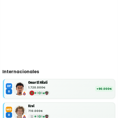
Internacionales
Omar El Hilali
DF
1.720.000€
+90.000€
0
0
0
Kral
MD
710.000€
0
0
0