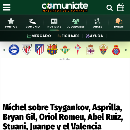
PUNTOS
COMUNIO
NOTICIAS
JUGADORES
ONCES
DUDAS
MERCADO
FICHAJES
AYUDA
◀︎
▶︎
Publicidad
Míchel sobre Tsygankov, Asprilla,
Bryan Gil, Oriol Romeu, Abel Ruiz,
Stuani, Juanpe y el Valencia