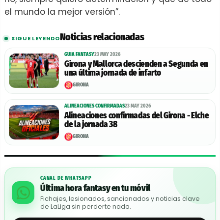
el mundo la mejor versión”.
Noticias relacionadas
SIGUE LEYENDO
GUIA FANTASY
23 MAY 2026
Girona y Mallorca descienden a Segunda en
una última jornada de infarto
GIRONA
ALINEACIONES CONFIRMADAS
23 MAY 2026
Alineaciones confirmadas del Girona - Elche
de la jornada 38
GIRONA
CANAL DE WHATSAPP
Última hora fantasy en tu móvil
Fichajes, lesionados, sancionados y noticias clave
de LaLiga sin perderte nada.