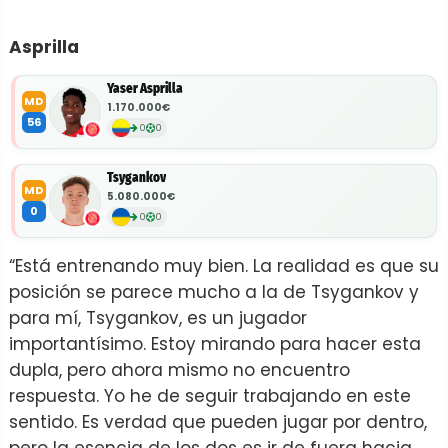
Asprilla
Yaser Asprilla
MD
1.170.000€
56
0
0
Tsygankov
MD
5.080.000€
0
0
0
“Está entrenando muy bien. La realidad es que su
posición se parece mucho a la de Tsygankov y
para mí, Tsygankov, es un jugador
importantísimo. Estoy mirando para hacer esta
dupla, pero ahora mismo no encuentro
respuesta. Yo he de seguir trabajando en este
sentido. Es verdad que pueden jugar por dentro,
pero la esencia de los dos es ir de fuera hacia