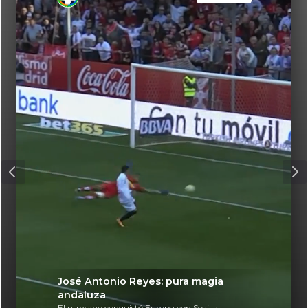
José Antonio Reyes: pura magia
andaluza
El utrerano conquistó Europa con Sevilla,