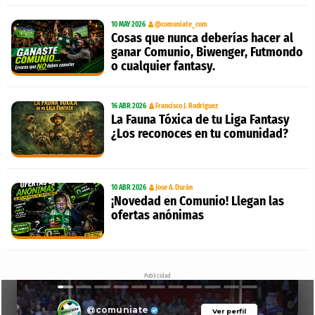
10 MAY 2026
@comuniate_com
Cosas que nunca deberías hacer al
ganar Comunio, Biwenger, Futmondo
o cualquier fantasy.
16 ABR 2026
Francisco J. Rodríguez
La Fauna Tóxica de tu Liga Fantasy
¿Los reconoces en tu comunidad?
10 ABR 2026
Jose A. Durán
¡Novedad en Comunio! Llegan las
ofertas anónimas
Publicidad
@comuniate
Ver perfil
Ver perfil