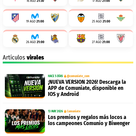
16 AGO
21:30
17 AGO
21:00
19 AGO
21:00
25 AGO
21:00
26 AGO
21:00
27 AGO
21:00
Artículos
virales
HACE 5 DÍAS
@comuniate_com
¡NUEVA VERSION 2026! Descarga la
APP de Comuniate, disponible en
IOS y Android
13 MAY 2026
Comuniate
Los premios y regalos más locos a
los campeones Comunio y Biwenger