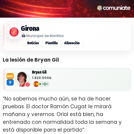
Girona
🏟️
Municipal de Montilivi
Noticias
Plantilla
Alineación
La lesión de Bryan Gil
Bryan Gil
MD
1.820.000€
0
0
0
“No sabemos mucho aún, se ha de hacer
pruebas. El doctor Ramón Cugat le mirará
mañana y veremos. Oriol está bien, ha
entrenado con normalidad toda la semana y
está disponible para el partido“.