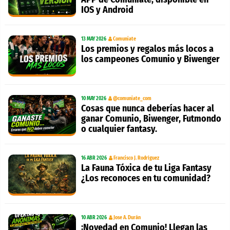
IOS y Android
13 MAY 2026
Comuniate
Los premios y regalos más locos a
los campeones Comunio y Biwenger
10 MAY 2026
@comuniate_com
Cosas que nunca deberías hacer al
ganar Comunio, Biwenger, Futmondo
o cualquier fantasy.
16 ABR 2026
Francisco J. Rodríguez
La Fauna Tóxica de tu Liga Fantasy
¿Los reconoces en tu comunidad?
10 ABR 2026
Jose A. Durán
¡Novedad en Comunio! Llegan las