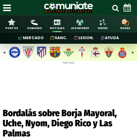
PUNTOS
COMUNIO
NOTICIAS
JUGADORES
ONCES
DUDAS
MERCADO
SANC.
LESION.
AYUDA
◀︎
▶︎
Publicidad
Bordalás sobre Borja Mayoral,
Uche, Nyom, Diego Rico y Las
Palmas