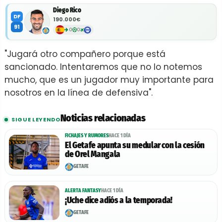
Diego Rico
DF
190.000€
91
0
0
"Jugará otro compañero porque está
sancionado. Intentaremos que no lo notemos
mucho, que es un jugador muy importante para
nosotros en la línea de defensiva".
Noticias relacionadas
SIGUE LEYENDO
FICHAJES Y RUMORES
HACE 1 DÍA
El Getafe apunta su medular con la cesión
de Orel Mangala
GETAFE
ALERTA FANTASY
HACE 1 DÍA
¡Uche dice adiós a la temporada!
GETAFE