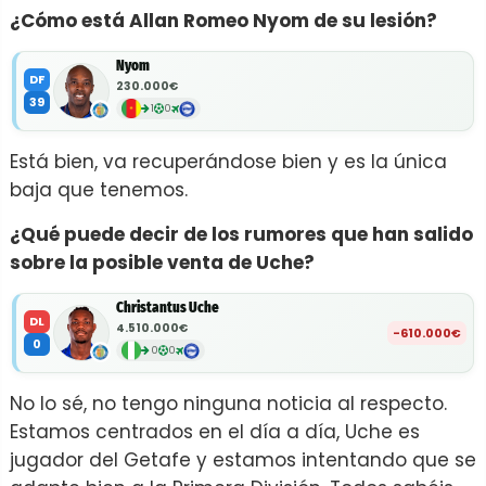
¿Cómo está Allan Romeo Nyom de su lesión?
Nyom
DF
230.000€
39
1
0
Está bien, va recuperándose bien y es la única
baja que tenemos.
¿Qué puede decir de los rumores que han salido
sobre la posible venta de Uche?
Christantus Uche
DL
4.510.000€
-610.000€
0
0
0
No lo sé, no tengo ninguna noticia al respecto.
Estamos centrados en el día a día, Uche es
jugador del Getafe y estamos intentando que se