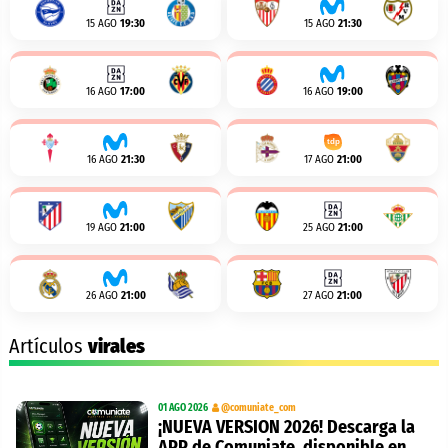
15 AGO
19:30
15 AGO
21:30
16 AGO
17:00
16 AGO
19:00
16 AGO
21:30
17 AGO
21:00
19 AGO
21:00
25 AGO
21:00
26 AGO
21:00
27 AGO
21:00
Artículos
virales
01 AGO 2026
@comuniate_com
¡NUEVA VERSION 2026! Descarga la
APP de Comuniate, disponible en