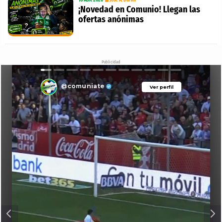
10 ABR 2026
Jose A. Durán
¡Novedad en Comunio! Llegan las
ofertas anónimas
Publicidad
@comuniate
Ver perfil
Ver perfil