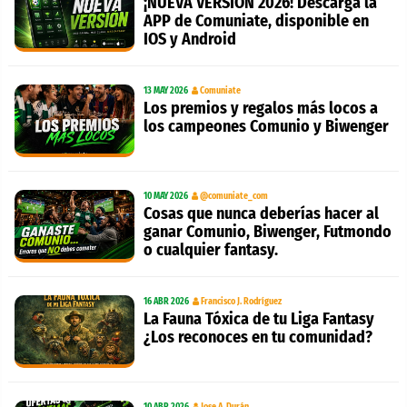
¡NUEVA VERSION 2026! Descarga la
APP de Comuniate, disponible en
IOS y Android
13 MAY 2026
Comuniate
Los premios y regalos más locos a
los campeones Comunio y Biwenger
10 MAY 2026
@comuniate_com
Cosas que nunca deberías hacer al
ganar Comunio, Biwenger, Futmondo
o cualquier fantasy.
16 ABR 2026
Francisco J. Rodríguez
La Fauna Tóxica de tu Liga Fantasy
¿Los reconoces en tu comunidad?