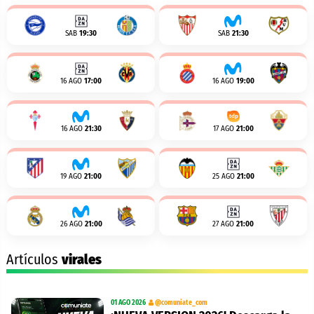
SAB
19:30
SAB
21:30
16 AGO
17:00
16 AGO
19:00
16 AGO
21:30
17 AGO
21:00
19 AGO
21:00
25 AGO
21:00
26 AGO
21:00
27 AGO
21:00
Artículos
virales
01 AGO 2026
@comuniate_com