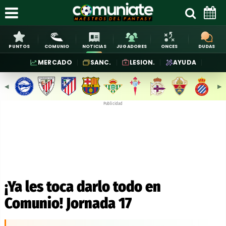
PUNTOS
COMUNIO
NOTICIAS
JUGADORES
ONCES
DUDAS
MERCADO
SANC.
LESION.
AYUDA
◀︎
▶︎
Publicidad
¡Ya les toca darlo todo en
Comunio! Jornada 17