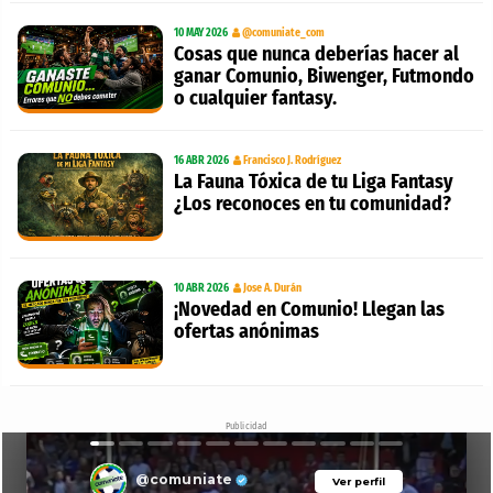
10 MAY 2026
@comuniate_com
Cosas que nunca deberías hacer al
ganar Comunio, Biwenger, Futmondo
o cualquier fantasy.
16 ABR 2026
Francisco J. Rodríguez
La Fauna Tóxica de tu Liga Fantasy
¿Los reconoces en tu comunidad?
10 ABR 2026
Jose A. Durán
¡Novedad en Comunio! Llegan las
ofertas anónimas
Publicidad
@comuniate
Ver perfil
Ver perfil