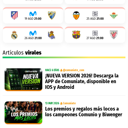
19 AGO
21:00
25 AGO
21:00
26 AGO
21:00
27 AGO
21:00
Artículos
virales
HACE 6 DÍAS
@comuniate_com
¡NUEVA VERSION 2026! Descarga la
APP de Comuniate, disponible en
IOS y Android
13 MAY 2026
Comuniate
Los premios y regalos más locos a
los campeones Comunio y Biwenger