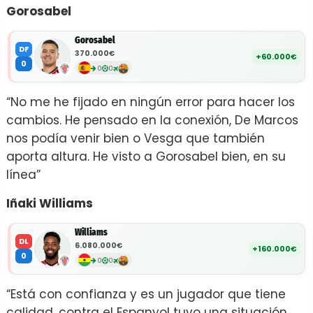
Gorosabel
Gorosabel
DF
370.000€
+60.000€
0
0
0
“No me he fijado en ningún error para hacer los
cambios. He pensado en la conexión, De Marcos
nos podía venir bien o Vesga que también
aporta altura. He visto a Gorosabel bien, en su
línea”
Iñaki Williams
Williams
DL
6.080.000€
+160.000€
0
0
0
“Está con confianza y es un jugador que tiene
calidad, contra el Espanyol tuvo una situación