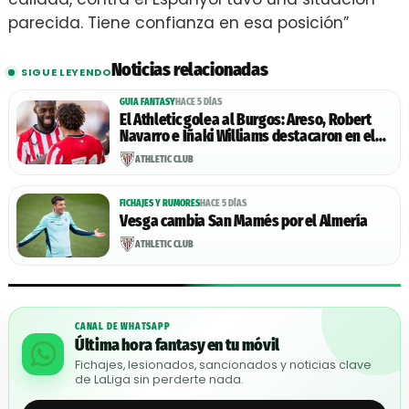
parecida. Tiene confianza en esa posición”
Noticias relacionadas
SIGUE LEYENDO
GUIA FANTASY
HACE 5 DÍAS
El Athletic golea al Burgos: Areso, Robert
Navarro e Iñaki Williams destacaron en el
encuentro.
ATHLETIC CLUB
FICHAJES Y RUMORES
HACE 5 DÍAS
Vesga cambia San Mamés por el Almería
ATHLETIC CLUB
CANAL DE WHATSAPP
Última hora fantasy en tu móvil
Fichajes, lesionados, sancionados y noticias clave
de LaLiga sin perderte nada.