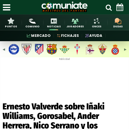
PUNTOS
COMUNIO
NOTICIAS
JUGADORES
ONCES
DUDAS
MERCADO
FICHAJES
AYUDA
◀︎
▶︎
Publicidad
Ernesto Valverde sobre Iñaki
Williams, Gorosabel, Ander
Herrera, Nico Serrano y los