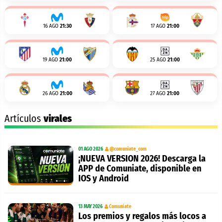
16 AGO
21:30
17 AGO
21:00
19 AGO
21:00
25 AGO
21:00
26 AGO
21:00
27 AGO
21:00
Artículos
virales
01 AGO 2026
@comuniate_com
¡NUEVA VERSION 2026! Descarga la
APP de Comuniate, disponible en
IOS y Android
13 MAY 2026
Comuniate
Los premios y regalos más locos a