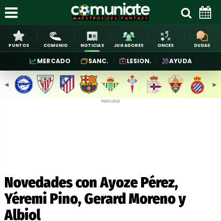
PUNTOS
COMUNIO
NOTICIAS
JUGADORES
ONCES
DUDAS
MERCADO
SANC.
LESION.
AYUDA
◀︎
▶︎
Publicidad
Novedades con Ayoze Pérez,
Yéremi Pino, Gerard Moreno y
Albiol