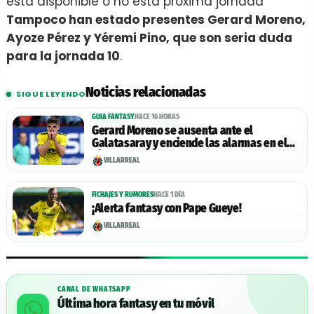
está disponible o no esta próxima jornada
Tampoco han estado presentes Gerard Moreno,
Ayoze Pérez y Yéremi Pino, que son seria duda
para la jornada 10
.
Noticias relacionadas
SIGUE LEYENDO
GUIA FANTASY
HACE 16 HORAS
Gerard Moreno se ausenta ante el
Galatasaray y enciende las alarmas en el
Villarreal
VILLARREAL
FICHAJES Y RUMORES
HACE 1 DÍA
¡Alerta fantasy con Pape Gueye!
VILLARREAL
CANAL DE WHATSAPP
Última hora fantasy en tu móvil