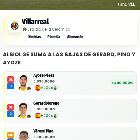
Foto:
VLL
Villarreal
🏟️
Estadio de la Cerámica
Noticias
Plantilla
Alineación
ALBIOL SE SUMA A LAS BAJAS DE GERARD, PINO Y
AYOZE
Ayoze Pérez
DL
5.030.000€
+440.000€
0
0
0
Gerard Moreno
DL
8.090.000€
0
0
0
Yéremi Pino
MD
8.300.000€