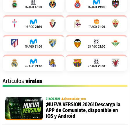
16 AGO
17:00
16 AGO
19:00
16 AGO
21:30
17 AGO
21:00
19 AGO
21:00
25 AGO
21:00
26 AGO
21:00
27 AGO
21:00
Artículos
virales
01 AGO 2026
@comuniate_com
¡NUEVA VERSION 2026! Descarga la
APP de Comuniate, disponible en
IOS y Android