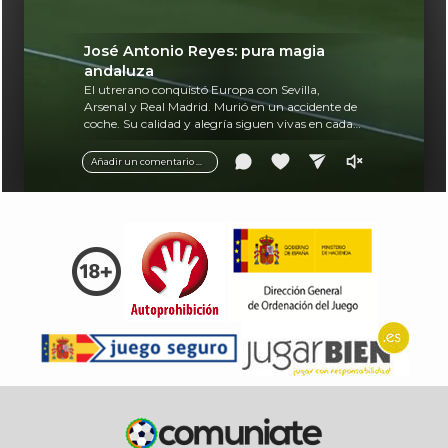
José Antonio Reyes: pura magia
andaluza
El utrerano conquistó Europa con Sevilla,
Arsenal y Real Madrid. Murió en un accidente de
coche. Su calidad y alegría siguen vivas en cada
balón.
Añadir un comentario ...