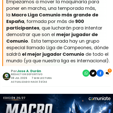
Empezamos a mover la maquinaria para
poner en marcha, una temporada más,
la
Macro Liga Comunio más grande de
España
, formada por más de
900
participantes
, que lucharán para intentar
demostrar que son el
mejor jugador de
Comunio
. Esta temporada hay un grupo
especial llamado Liga de Campeones, dónde
saldrá
el mejor jugador Comunio
de todo el
mundo (ya que nuestra liga es internacional).
Por
Jose A. Durán
1
REDACTOR DEPORTIVO
08 JUL 2026
7 MIN LECTURA
ACTUALIZADO HACE 3 DÍAS