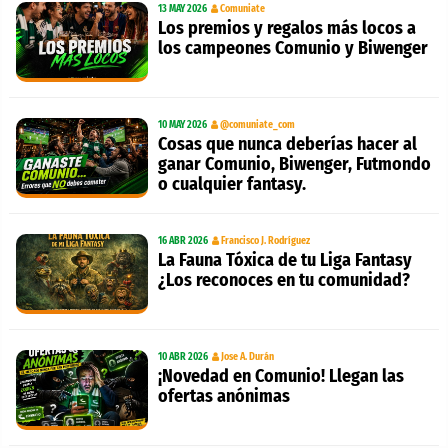
13 MAY 2026
Comuniate
Los premios y regalos más locos a
los campeones Comunio y Biwenger
10 MAY 2026
@comuniate_com
Cosas que nunca deberías hacer al
ganar Comunio, Biwenger, Futmondo
o cualquier fantasy.
16 ABR 2026
Francisco J. Rodríguez
La Fauna Tóxica de tu Liga Fantasy
¿Los reconoces en tu comunidad?
10 ABR 2026
Jose A. Durán
¡Novedad en Comunio! Llegan las
ofertas anónimas