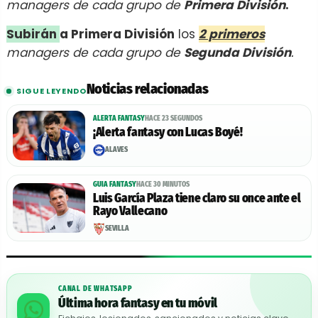
managers de cada grupo de
Primera División
.
Subirán
a Primera División
los
2 primeros
managers de cada grupo de
Segunda División
.
Noticias relacionadas
SIGUE LEYENDO
ALERTA FANTASY
HACE 23 SEGUNDOS
¡Alerta fantasy con Lucas Boyé!
ALAVÉS
GUIA FANTASY
HACE 30 MINUTOS
Luis García Plaza tiene claro su once ante el
Rayo Vallecano
SEVILLA
CANAL DE WHATSAPP
Última hora fantasy en tu móvil