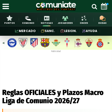
PUNTOS
COMUNIO
NOTICIAS
JUGADORES
ONCES
DUDAS
MERCADO
SANC.
LESION.
AYUDA
◀︎
▶︎
Publicidad
Reglas OFICIALES y Plazos Macro
Liga de Comunio 2026/27