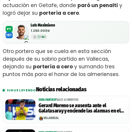
actuación en Getafe, donde
paró un penalti
y
logró dejar su
portería a cero
.
Luís Maximiano
PT
1.260.000€
157
0
0
Otro portero que se cuela en esta sección
después de su sobrio partido en Vallecas,
dejando su
portería a cero
y sumando tres
puntos más para el honor de los almerienses.
Noticias relacionadas
SIGUE LEYENDO
GUIA FANTASY
HACE 43 MINUTOS
Gerard Moreno se ausenta ante el
Galatasaray y enciende las alarmas en el
Villarreal
VILLARREAL