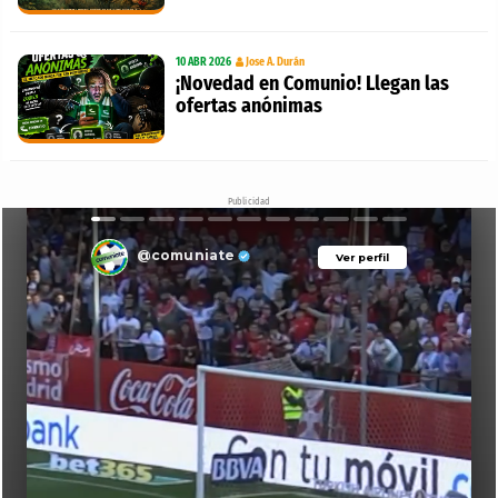
10 ABR 2026
Jose A. Durán
¡Novedad en Comunio! Llegan las
ofertas anónimas
Publicidad
@comuniate
Ver perfil
Ver perfil