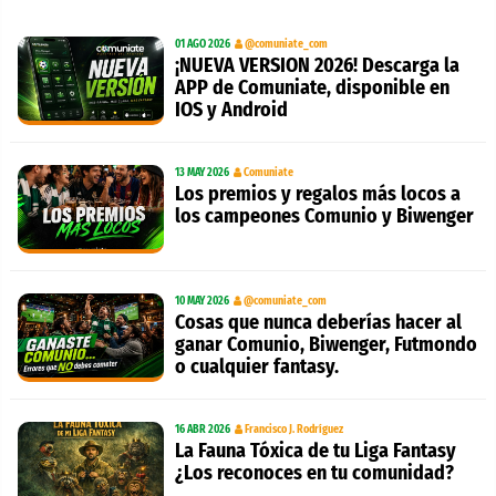
01 AGO 2026
@comuniate_com
¡NUEVA VERSION 2026! Descarga la
APP de Comuniate, disponible en
IOS y Android
13 MAY 2026
Comuniate
Los premios y regalos más locos a
los campeones Comunio y Biwenger
10 MAY 2026
@comuniate_com
Cosas que nunca deberías hacer al
ganar Comunio, Biwenger, Futmondo
o cualquier fantasy.
16 ABR 2026
Francisco J. Rodríguez
La Fauna Tóxica de tu Liga Fantasy
¿Los reconoces en tu comunidad?