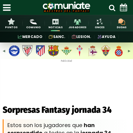
PUNTOS
COMUNIO
NOTICIAS
JUGADORES
ONCES
DUDAS
MERCADO
SANC.
LESION.
AYUDA
◀︎
▶︎
Publicidad
Sorpresas Fantasy jornada 34
Estos son los jugadores que
han
sorprendido
a todos en la
jornada 34