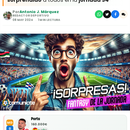
Por
Antonio J. Márquez
REDACTOR DEPORTIVO
08 MAY 2024
1 MIN LECTURA
Portu
MD
160.000€
0