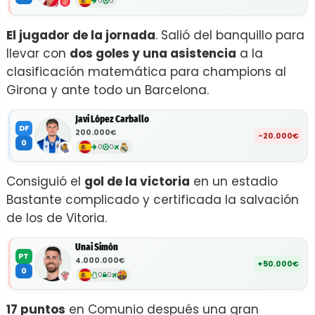
0
0
El jugador de la jornada
. Salió del banquillo para
llevar con
dos goles y una asistencia
a la
clasificación matemática para champions al
Girona y ante todo un Barcelona.
Javi López Carballo
DF
200.000€
-20.000€
0
0
0
Consiguió el
gol de la victoria
en un estadio
Bastante complicado y certificada la salvación
de los de Vitoria.
Unai Simón
PT
4.000.000€
+50.000€
0
0
0
17 puntos
en Comunio después una gran